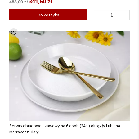
341,60 zł
488,00 zł
Do koszyka
Serwis obiadowo - kawowy na 6 osób (24el) okrągły Lubiana -
Marrakesz Biały