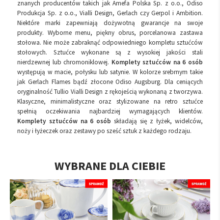
znanych producentów takich jak Amefa Polska Sp. z o.o., Odiso
Produkcja Sp. z o.o., Vialli Design, Gerlach czy Gerpol i Ambition.
Niektóre marki zapewniają dożywotną gwarancje na swoje
produkty. Wyborne menu, piękny obrus, porcelanowa zastawa
stołowa. Nie może zabraknąć odpowiedniego kompletu sztućców
stołowych. Sztućce wykonane są z wysokiej jakości stali
nierdzewnej lub chromoniklowej.
Komplety sztućców na 6 osób
występują w macie, połysku lub satynie. W kolorze srebrnym takie
jak Gerlach Flames bądź złocone Odiso Augsburg. Dla ceniących
oryginalność Tullio Vialli Design z rękojeścią wykonaną z tworzywa.
Klasyczne, minimalistyczne oraz stylizowane na retro sztućce
spełnią oczekiwania najbardziej wymagających klientów.
Komplety sztućców na 6 osób
składają się z łyżek, widelców,
noży i łyżeczek oraz zestawy po sześć sztuk z każdego rodzaju.
WYBRANE DLA CIEBIE