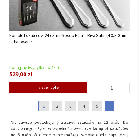
Komplet sztućców 24 cz. na 6 osób Hisar - Riva Satin (4.0/3.0 mm)
satynowane
Dostępny (wysyłka do 48h)
529,00 zł
Do koszyka
1
2
3
4
5
»
Nie zawsze potrzebujemy zestawu sztućców na 12 osób. Do
codziennego użytku w zupełności wystarczy
komplet sztućców
na 6 osób
. W ofercie porcelana24.pl szeroka oferta najbardziej