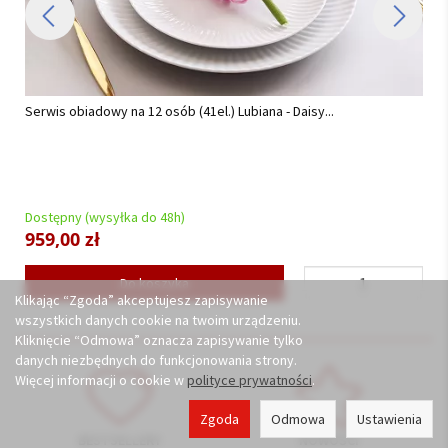
Serwis obiadowy na 12 osób (44 el) Chodzież - Akcent C000 BIAŁY
(TG18) BW...
Dostępny (wysyłka do 48h)
878,00 zł
Do koszyka
Klikając “Zgoda” akceptujesz zapisywanie
wszystkich danych cookie na twoim urządzeniu.
Kliknięcie “Odmowa” oznacza zapisywanie tylko
danych niezbędnych do funkcjonowania strony.
Więcej informacji o cookie w
polityce prywatności
.
Zgoda
Odmowa
Ustawienia
BESTSELLERY
NOWOŚCI