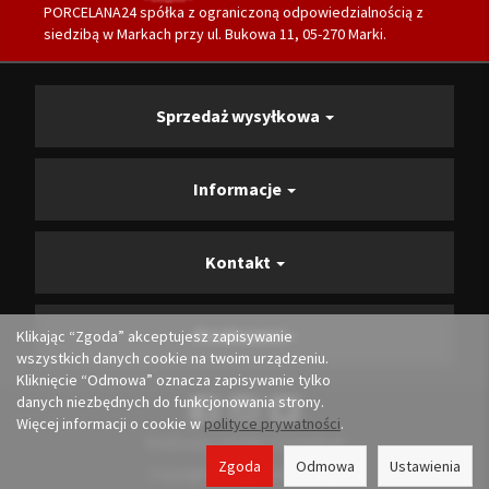
PORCELANA24 spółka z ograniczoną odpowiedzialnością z
siedzibą w Markach przy ul. Bukowa 11, 05-270 Marki.
Sprzedaż wysyłkowa
Informacje
Kontakt
Producenci
Klikając “Zgoda” akceptujesz zapisywanie
wszystkich danych cookie na twoim urządzeniu.
Kliknięcie “Odmowa” oznacza zapisywanie tylko
danych niezbędnych do funkcjonowania strony.
Więcej informacji o cookie w
polityce prywatności
.
Realizacja i opieka:
Convertis.pl
Zgoda
Odmowa
Ustawienia
Copyright 2026 porcelana24.pl