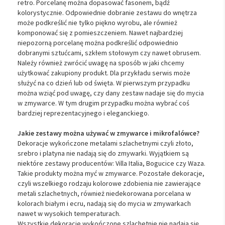
retro. Porcelanę można dopasować fasonem, bądź
kolorystycznie. Odpowiednie dobranie zestawu do wnętrza
może podkreślić nie tylko piękno wyrobu, ale również
komponować się z pomieszczeniem. Nawet najbardziej
niepozorną porcelanę można podkreślić odpowiednio
dobranymi sztućcami, szkłem stołowym czy nawet obrusem.
Należy również zwrócić uwagę na sposób w jaki chcemy
użytkować zakupiony produkt. Dla przykładu serwis może
służyć na co dzień lub od święta. W pierwszym przypadku
można wziąć pod uwagę, czy dany zestaw nadaje się do mycia
w zmywarce. W tym drugim przypadku można wybrać coś
bardziej reprezentacyjnego i eleganckiego.
Jakie zestawy można używać w zmywarce i mikrofalówce?
Dekoracje wykończone metalami szlachetnymi czyli złoto,
srebro i platyna nie nadają się do zmywarki. Wyjątkiem są
niektóre zestawy producentów: Villa Italia, Bogucice czy Waza.
Takie produkty można myć w zmywarce. Pozostałe dekoracje,
czyli wszelkiego rodzaju kolorowe zdobienia nie zawierające
metali szlachetnych, również niedekorowana porcelana w
kolorach białym i ecru, nadają się do mycia w zmywarkach
nawet w wysokich temperaturach.
Wszystkie dekoracje wykończone szlachetnie nie nadają się