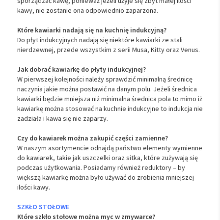
sporządzać kawę, ponieważ jeżeli użyje się zbyt małej ilości
kawy, nie zostanie ona odpowiednio zaparzona.
Które kawiarki nadają się na kuchnię indukcyjną?
Do płyt indukcyjnych nadają się niektóre kawiarki ze stali
nierdzewnej, przede wszystkim z serii Musa, Kitty oraz Venus.
Jak dobrać kawiarkę do płyty indukcyjnej?
W pierwszej kolejności należy sprawdzić minimalną średnicę
naczynia jakie można postawić na danym polu. Jeżeli średnica
kawiarki będzie mniejsza niż minimalna średnica pola to mimo iż
kawiarkę można stosować na kuchnie indukcyjne to indukcja nie
zadziała i kawa się nie zaparzy.
Czy do kawiarek można zakupić części zamienne?
W naszym asortymencie odnajdą państwo elementy wymienne
do kawiarek, takie jak uszczelki oraz sitka, które zużywają się
podczas użytkowania. Posiadamy również reduktory – by
większą kawiarkę można było używać do zrobienia mniejszej
ilości kawy.
SZKŁO STOŁOWE
Które szkło stołowe można myc w zmywarce?