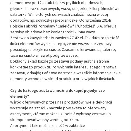
elementów: po 12 sztuk talerzy płytkich obiadowych,
głębokich oraz deserowych, waza, sosjerka, kilka półmisków i
salaterka. W niektórych serwisach znaleźć można więcej
dodatków, np. solniczkę i pieprzniczkę. Od września 2014r
Polskie Fabryki Porcelany "Ćmielów" i "Chodzież" S.A. oferują
serwisy obiadowe bez konieczności kupna wazy
Zestaw do kawy/herbaty zawiera 27-42 el. Tak duża rozpiętość
ilości elementów wynika z tego, że nie wszystkie zestawy
posiadają talerzyki na ciasto. Czasami oferowane są talerze,
tace na ciasto a nawet podgrzewacze.
Dokładny skład każdego zestawu podany jest na stronie
konkretnego produktu. Po wybraniu interesującego Państwa
zestawu, odnajdą Państwo na stronie wszelkie informacje jakie
elementy wchodzą w skład produktu oraz w jakich ilościach.
Czy do każdego zestawu można dokupić pojedyncze
elementy?
Wśród oferowanych przez nas produktów, wiele dekoracji
występuje na sztuki. Znacznie powiększa to oferowany
asortyment, którym można uzupełnić wybrany zestaw lub
skomponować własny według potrzeb.
Asortyment taki można znaleźć w zakładce