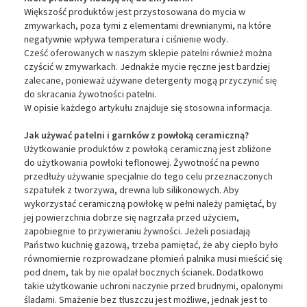
Większość produktów jest przystosowana do mycia w
zmywarkach, poza tymi z elementami drewnianymi, na które
negatywnie wpływa temperatura i ciśnienie wody.
Cześć oferowanych w naszym sklepie patelni również można
czyścić w zmywarkach. Jednakże mycie ręczne jest bardziej
zalecane, ponieważ używane detergenty mogą przyczynić się
do skracania żywotności patelni.
W opisie każdego artykułu znajduje się stosowna informacja.
Jak używać patelni i garnków z powłoką ceramiczną?
Użytkowanie produktów z powłoką ceramiczną jest zbliżone
do użytkowania powłoki teflonowej. Żywotność na pewno
przedłuży używanie specjalnie do tego celu przeznaczonych
szpatułek z tworzywa, drewna lub silikonowych. Aby
wykorzystać ceramiczną powłokę w pełni należy pamiętać, by
jej powierzchnia dobrze się nagrzała przed użyciem,
zapobiegnie to przywieraniu żywności. Jeżeli posiadają
Państwo kuchnię gazową, trzeba pamiętać, że aby ciepło było
równomiernie rozprowadzane płomień palnika musi mieścić się
pod dnem, tak by nie opalał bocznych ścianek. Dodatkowo
takie użytkowanie uchroni naczynie przed brudnymi, opalonymi
śladami. Smażenie bez tłuszczu jest możliwe, jednak jest to