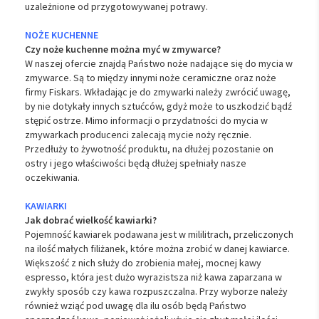
uzależnione od przygotowywanej potrawy.
NOŻE KUCHENNE
Czy noże kuchenne można myć w zmywarce?
W naszej ofercie znajdą Państwo noże nadające się do mycia w
zmywarce. Są to między innymi noże ceramiczne oraz noże
firmy Fiskars. Wkładając je do zmywarki należy zwrócić uwagę,
by nie dotykały innych sztućców, gdyż może to uszkodzić bądź
stępić ostrze. Mimo informacji o przydatności do mycia w
zmywarkach producenci zalecają mycie noży ręcznie.
Przedłuży to żywotność produktu, na dłużej pozostanie on
ostry i jego właściwości będą dłużej spełniały nasze
oczekiwania.
KAWIARKI
Jak dobrać wielkość kawiarki?
Pojemność kawiarek podawana jest w mililitrach, przeliczonych
na ilość małych filiżanek, które można zrobić w danej kawiarce.
Większość z nich służy do zrobienia małej, mocnej kawy
espresso, która jest dużo wyrazistsza niż kawa zaparzana w
zwykły sposób czy kawa rozpuszczalna. Przy wyborze należy
również wziąć pod uwagę dla ilu osób będą Państwo