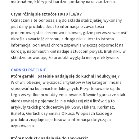
materiałem, który jest bardziej podatny na uszkodzenia.
Czym różnią się sztućce 18/10 i 18/0 ?
Oznaczenia te odnoszą się do składu stali z jakiej wykonany
jest dany produkt. Jest to informacja o zawartości
procentowej stali chromowo-niklowej, gdzie pierwsza wartość
określa zawartość chromu, a druga niklu. Jest to istotna
informacja, ponieważ chrom zapewnia większą odporność na
korozję, natomiast nikiel nadaje sztućcom połysk. Brak niklu w
składzie powoduje, że produkt wygląda mniej efektywnie.
GARNKI I PATELNIE
Które garnki i patelnie nadają się do kuchni indukcyjnej?
W chwili obecnej większość artykułów w tej kategorii można
stosować na kuchniach indukcyjnych. Przystosowane są do
tego wszystkie produkty emaliowane. Również garnki ze stali
nierdzewnej o pojemności nie większej niż 8 litrów. Są to
artykuły takich producentów jak SSW, Fiskars, Korkmaz,
Bialetti, Gerlach czy Emalia Olkusz. W opisach każdego
produktu znajduje się stosowna informacja dotycząca
użytkowania.
Które produkty nadają się do zmywarki?