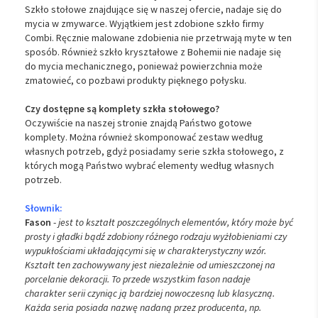
Szkło stołowe znajdujące się w naszej ofercie, nadaje się do
mycia w zmywarce. Wyjątkiem jest zdobione szkło firmy
Combi. Ręcznie malowane zdobienia nie przetrwają myte w ten
sposób. Również szkło kryształowe z Bohemii nie nadaje się
do mycia mechanicznego, ponieważ powierzchnia może
zmatowieć, co pozbawi produkty pięknego połysku.
Czy dostępne są komplety szkła stołowego?
Oczywiście na naszej stronie znajdą Państwo gotowe
komplety. Można również skomponować zestaw według
własnych potrzeb, gdyż posiadamy serie szkła stołowego, z
których mogą Państwo wybrać elementy według własnych
potrzeb.
Słownik:
Fason
-
jest to kształt poszczególnych elementów, który może być
prosty i gładki bądź zdobiony różnego rodzaju wyżłobieniami czy
wypukłościami układającymi się w charakterystyczny wzór.
Kształt ten zachowywany jest niezależnie od umieszczonej na
porcelanie dekoracji. To przede wszystkim fason nadaje
charakter serii czyniąc ją bardziej nowoczesną lub klasyczną.
Każda seria posiada nazwę nadaną przez producenta, np.