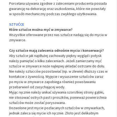
Porcelana używana zgodnie z zaleceniami producenta posiada
gwarancję na dekorację oraz uszkodzenia, które nie powstały
w sposób mechaniczny podczas zwykłego użytkowania.
SZTUĆCE
Które sztućce można myć w zmywarce?
Wszystkie oferowane przez nas sztućce nadają się do mycia w
zmywarce.
Czy sztućce mają zalecenia odnośnie mycia i konserwacji?
Aby sztućce jak najdłużej zachowały piękny wygląd i połysk
należy pamiętać o kilku zaleceniach. Jeżeli zamierzamy myć
sztućce w zmywarce noże najlepiej układać ostrzami do dołu.
Nie należy sztucców pozostawiać (np. w zlewie) dłuższy czas w
kontakcie z żywnością. Wyjęcie i wysuszenie sztućców zaraz
po myciu w zmywarce zapobiega również powstawaniu
przebarwień od zasychającej wody.
Myjąc ręcznie należy unikać używania szorstkiej strony gąbki,
nie stosować ostrych past i proszków, ponieważ powierzchnia
sztućców może zostać porysowana.
Dozwolone jest mycie pozłacanych sztućców w zmywarkach,
jednak zaleca się mycie ich ręcznie. Złoto jest delikatnym