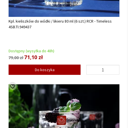
Kpl. kieliszków do wódki / likieru 80 ml (6 szt.) RCR - Timeless
4SB.TI.949437
Dostępny (wysyłka do 48h)
71,10 zł
79,00 zł
Do koszyka