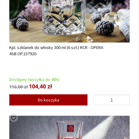
Kpl. szklanek do whisky 300 ml (6 szt.) RCR - OPERA
4SB.OP.237920
Dostępny (wysyłka do 48h)
104,40 zł
116,00 zł
Do koszyka