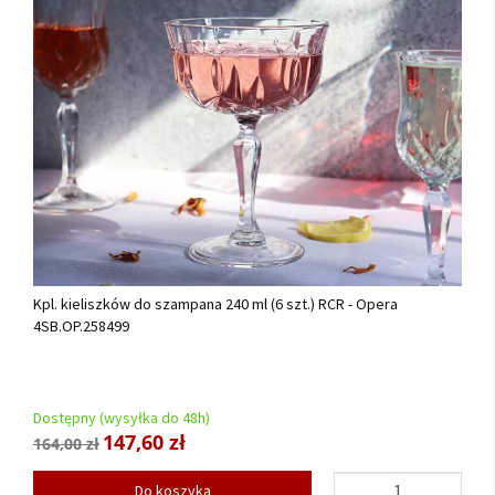
Kpl. kieliszków do szampana 240 ml (6 szt.) RCR - Opera
4SB.OP.258499
Dostępny (wysyłka do 48h)
147,60 zł
164,00 zł
Do koszyka