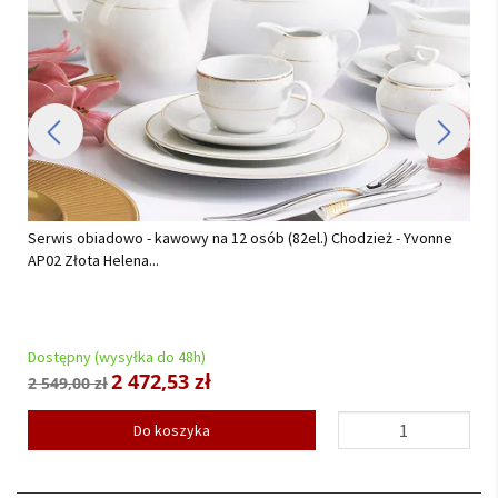
Serwis obiadowy na 12 osób (42el.) Chodzież - City AP03 Sonata
Platynowa...
Dostępny (wysyłka do 48h)
1 319,55 zł
1 389,00 zł
Do koszyka