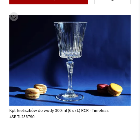
Kpl. kieliszków do wody 300 ml (6 szt.) RCR - Timeless
4SB.TI.258790