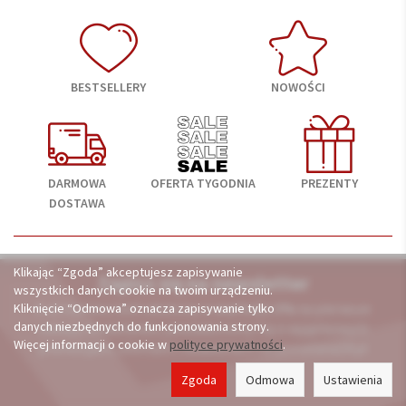
BESTSELLERY
NOWOŚCI
DARMOWA
OFERTA TYGODNIA
PREZENTY
DOSTAWA
Klikając “Zgoda” akceptujesz zapisywanie
Zapisz się na newsletter
wszystkich danych cookie na twoim urządzeniu.
A otrzymasz kod rabatowy
o wartości 3%
na pierwsze
Kliknięcie “Odmowa” oznacza zapisywanie tylko
danych niezbędnych do funkcjonowania strony.
zakupy. Dodatkowo, powiadomimy Cię o wyjątkowych
Więcej informacji o cookie w
polityce prywatności
.
promocjach, ofertach i nowościach na porcelana24.pl
Zgoda
Odmowa
Ustawienia