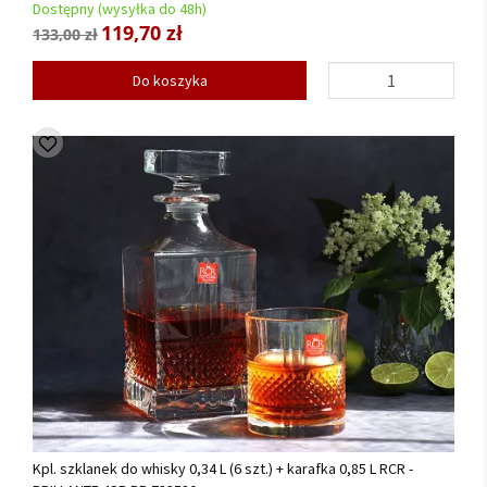
Dostępny (wysyłka do 48h)
119,70 zł
133,00 zł
Do koszyka
Kpl. szklanek do whisky 0,34 L (6 szt.) + karafka 0,85 L RCR -