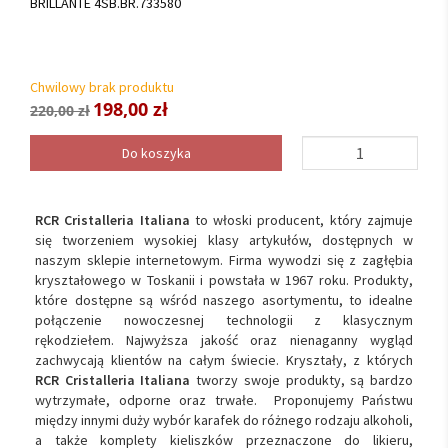
BRILLANTE 4SB.BR.733580
Chwilowy brak produktu
198,00 zł
220,00 zł
Do koszyka
RCR Cristalleria Italiana
to włoski producent, który zajmuje
się tworzeniem wysokiej klasy artykułów, dostępnych w
naszym sklepie internetowym. Firma wywodzi się z zagłębia
kryształowego w Toskanii i powstała w 1967 roku. Produkty,
które dostępne są wśród naszego asortymentu, to idealne
połączenie nowoczesnej technologii z klasycznym
rękodziełem. Najwyższa jakość oraz nienaganny wygląd
zachwycają klientów na całym świecie. Kryształy, z których
RCR Cristalleria Italiana
tworzy swoje produkty, są bardzo
wytrzymałe, odporne oraz trwałe. Proponujemy Państwu
między innymi duży wybór karafek do różnego rodzaju alkoholi,
a także komplety kieliszków przeznaczone do likieru,