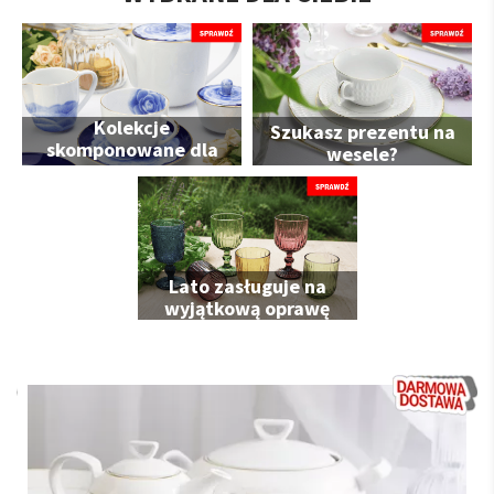
Kolekcje
Szukasz prezentu na
skomponowane dla
wesele?
Ciebie
Lato zasługuje na
wyjątkową oprawę