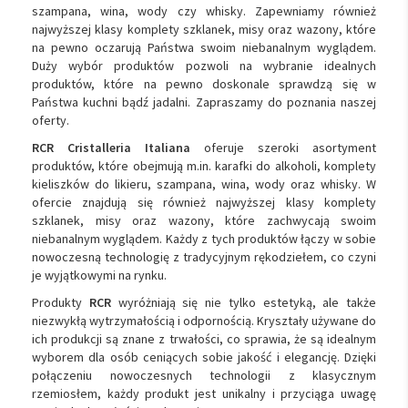
szampana, wina, wody czy whisky. Zapewniamy również
najwyższej klasy komplety szklanek, misy oraz wazony, które
na pewno oczarują Państwa swoim niebanalnym wyglądem.
Duży wybór produktów pozwoli na wybranie idealnych
produktów, które na pewno doskonale sprawdzą się w
Państwa kuchni bądź jadalni. Zapraszamy do poznania naszej
oferty.
RCR Cristalleria Italiana
oferuje szeroki asortyment
produktów, które obejmują m.in. karafki do alkoholi, komplety
kieliszków do likieru, szampana, wina, wody oraz whisky. W
ofercie znajdują się również najwyższej klasy komplety
szklanek, misy oraz wazony, które zachwycają swoim
niebanalnym wyglądem. Każdy z tych produktów łączy w sobie
nowoczesną technologię z tradycyjnym rękodziełem, co czyni
je wyjątkowymi na rynku.
Produkty
RCR
wyróżniają się nie tylko estetyką, ale także
niezwykłą wytrzymałością i odpornością. Kryształy używane do
ich produkcji są znane z trwałości, co sprawia, że są idealnym
wyborem dla osób ceniących sobie jakość i elegancję. Dzięki
połączeniu nowoczesnych technologii z klasycznym
rzemiosłem, każdy produkt jest unikalny i przyciąga uwagę