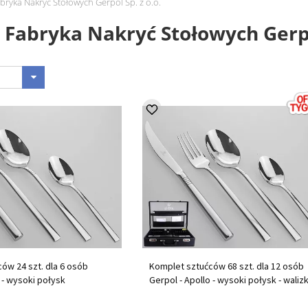
abryka Nakryć Stołowych Gerpol Sp. z o.o.
- Fabryka Nakryć Stołowych Gerpo
ów 24 szt. dla 6 osób
Komplet sztućców 68 szt. dla 12 osób
 - wysoki połysk
Gerpol - Apollo - wysoki połysk - waliz