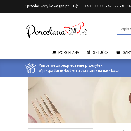
Sprzedaż wysyłkowa (pn-pt 8-16):
+48 509 993 742
|
22 781 36
Wyszuk
PORCELANA
SZTUĆCE
GARN
Pancerne zabezpieczenie przesyłek
W przypadku uszkodzenia zwracamy na nasz koszt