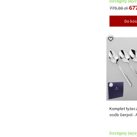
Dostępny (wysy
677
779,00 zł
Do ko
Komplet łyżecz
osób Gerpol - 
Dostępny (wysy