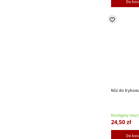
Do ko
Nóż do trybowa
Dostępny (wysy
24,50 zł
Do ko