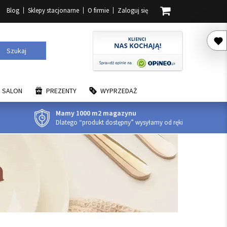
Blog
Sklepy stacjonarne
O firmie
Zaloguj się
Szukaj
SALON
PREZENTY
WYPRZEDAŻ
Mamy 1000 m2 magazynu
Dlatego “produkt dostępny” wysyłamy od ręki