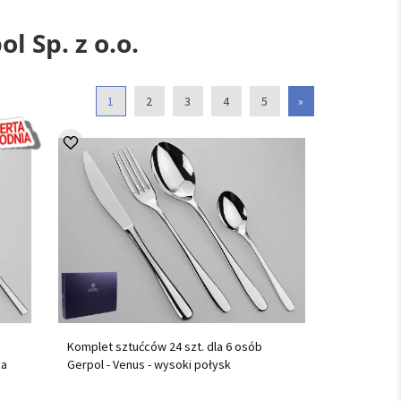
l Sp. z o.o.
1
2
3
4
5
»
Komplet sztućców 24 szt. dla 6 osób
ka
Gerpol - Venus - wysoki połysk