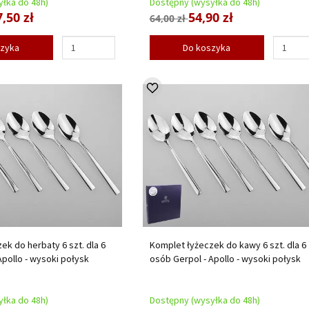
łka do 48h)
Dostępny (wysyłka do 48h)
,50 zł
54,90 zł
64,00 zł
szyka
Do koszyka
ek do herbaty 6 szt. dla 6
Komplet łyżeczek do kawy 6 szt. dla 6
Apollo - wysoki połysk
osób Gerpol - Apollo - wysoki połysk
łka do 48h)
Dostępny (wysyłka do 48h)