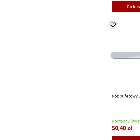
Do ko
Nóż bufetowy 3
Dostępny (wysy
50,40 zł