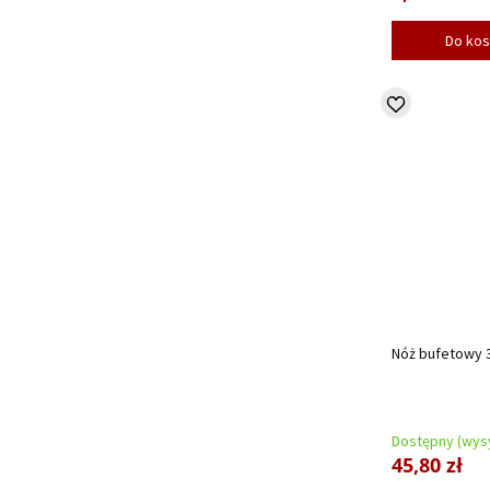
Do ko
Nóż bufetowy 3
Dostępny (wysy
45,80 zł