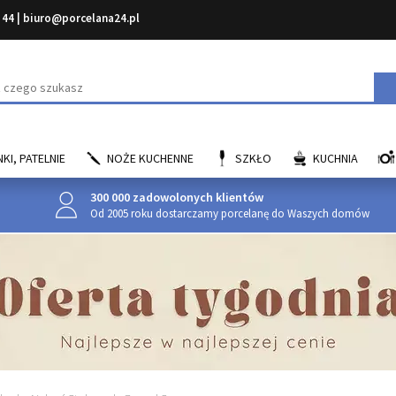
 44
|
biuro@porcelana24.pl
aj
KI, PATELNIE
NOŻE KUCHENNE
SZKŁO
KUCHNIA
300 000 zadowolonych klientów
Od 2005 roku dostarczamy porcelanę do Waszych domów