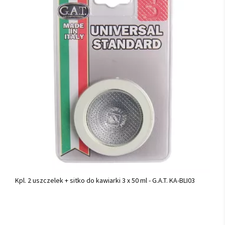
Kpl. 2 uszczelek + sitko do kawiarki 3 x 50 ml - G.A.T. KA-BLI03