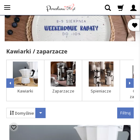
Kawiarki / zaparzacze
Kawiarki
Zaparzacze
Spieniacze
Czę
zami
Filtruj
Domyślnie