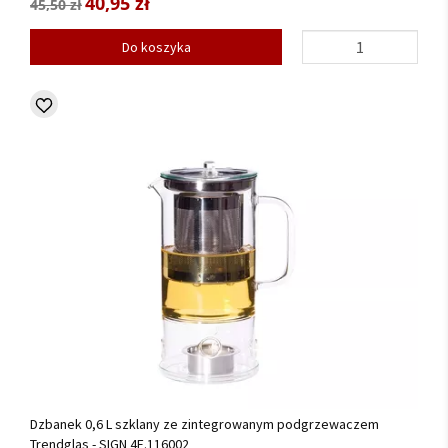
40,95 zł
45,50 zł
Do koszyka
Dzbanek 0,6 L szklany ze zintegrowanym podgrzewaczem
Trendglas - SIGN 4E.116002