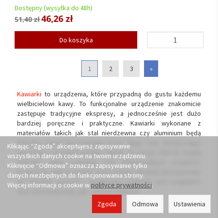
Dostępny (wysyłka do 48h)
46,26 zł
51,40 zł
Do koszyka
1
2
3
»
Kawiarki
to urządzenia, które przypadną do gustu każdemu
wielbicielowi kawy. To funkcjonalne urządzenie znakomicie
zastępuje tradycyjne ekspresy, a jednocześnie jest dużo
bardziej poręczne i praktyczne. Kawiarki wykonane z
materiałów takich jak stal nierdzewna czy aluminium będą
Państwu służyć bezawaryjnie przez długi czas, dostarczając
Klikając “Zgoda” akceptujesz zapisywanie
pysznego i energetycznego napoju. W naszej ofercie znajdą
wszystkich danych cookie na twoim urządzeniu.
Państwo wiele rodzajów tych funkcjonalnych urządzeń.
Kliknięcie “Odmowa” oznacza zapisywanie tylko
Pozwoli to wybrać model, który będzie idealnie dostosowany
danych niezbędnych do funkcjonowania strony.
do Państwa potrzeb i możliwości, zarówno pod względem
Więcej informacji o cookie w
polityce prywatności
.
ilości parzonej kawy, jak i ceny urządzenia.
Zgoda
Odmowa
Ustawienia