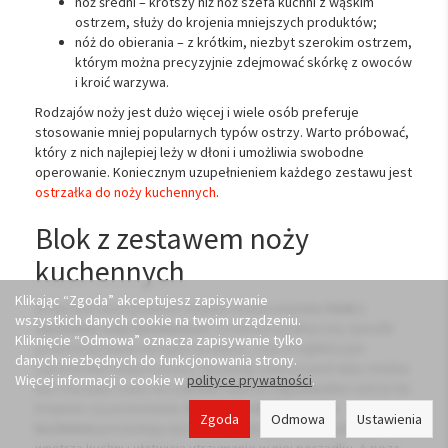
nóż średni – krótszy niż nóż szefa kuchni z wąskim
ostrzem, służy do krojenia mniejszych produktów;
nóż do obierania – z krótkim, niezbyt szerokim ostrzem,
którym można precyzyjnie zdejmować skórkę z owoców
i kroić warzywa.
Rodzajów noży jest dużo więcej i wiele osób preferuje
stosowanie mniej popularnych typów ostrzy. Warto próbować,
który z nich najlepiej leży w dłoni i umożliwia swobodne
operowanie. Koniecznym uzupełnieniem każdego zestawu jest
ostrzałka do noży kuchennych
.
Blok z zestawem noży
kuchennych
Klikając “Zgoda” akceptujesz zapisywanie
W naszym asortymencie znaleźć można niejeden
blok z
wszystkich danych cookie na twoim urządzeniu.
zestawem noży kuchennych
. To bardzo praktyczny sposób
Kliknięcie “Odmowa” oznacza zapisywanie tylko
przechowywania narzędzi na blacie, czyli w najbliższym
danych niezbędnych do funkcjonowania strony.
sąsiedztwie miejsca pracy. Są wtedy zawsze pod ręką i można
Więcej informacji o cookie w
polityce prywatności
.
bez tracenia czasu na szukanie wybrać odpowiednie ostrze do
krojenia czy przecinania.
Drewniane bloki na noże
Zgoda
Odmowa
Ustawienia
kuchenne
prezentują się bardzo estetycznie, są ozdobą
wnętrza kuchni i ułatwiają utrzymanie w niej porządku. A poza