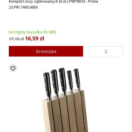
Komplet noży ząbkowanych (6 el.) PINTINOX - Prima
23.PRI.7460.06EK
Dostępny (wysyłka do 48h)
16,59 zł
17,10 zł
Do koszyka