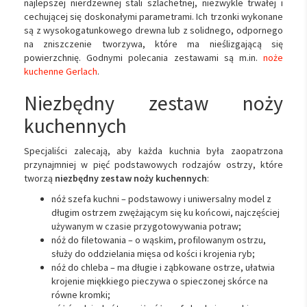
najlepszej nierdzewnej stali szlachetnej, niezwykle trwałej i
cechującej się doskonałymi parametrami. Ich trzonki wykonane
są z wysokogatunkowego drewna lub z solidnego, odpornego
na zniszczenie tworzywa, które ma nieślizgającą się
powierzchnię. Godnymi polecania zestawami są m.in.
noże
kuchenne Gerlach
.
Niezbędny zestaw noży
kuchennych
Specjaliści zalecają, aby każda kuchnia była zaopatrzona
przynajmniej w pięć podstawowych rodzajów ostrzy, które
tworzą
niezbędny zestaw noży kuchennych
:
nóż szefa kuchni – podstawowy i uniwersalny model z
długim ostrzem zwężającym się ku końcowi, najczęściej
używanym w czasie przygotowywania potraw;
nóż do filetowania – o wąskim, profilowanym ostrzu,
służy do oddzielania mięsa od kości i krojenia ryb;
nóż do chleba – ma długie i ząbkowane ostrze, ułatwia
krojenie miękkiego pieczywa o spieczonej skórce na
równe kromki;