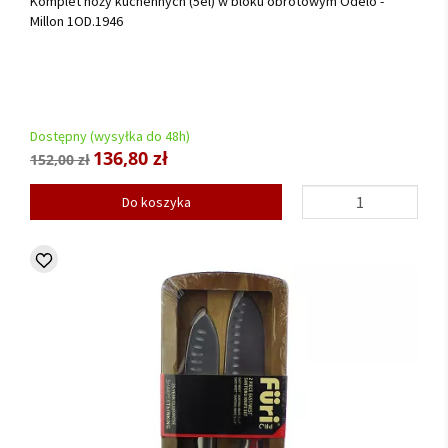
Komplet noży kuchennych (5el) w bloku obrotowym Odelo -
Millon 1OD.1946
Dostępny (wysyłka do 48h)
136,80 zł
152,00 zł
Do koszyka