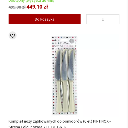
Dostępny (wysyłka do 48h)
449,10 zł
499,00 zł
Do koszyka
Komplet noży ząbkowanych do pomidorów (6 el.) PINTINOX -
Stresa Colour szare 23.0320.G6EK