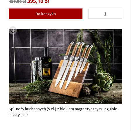
395,10 zł
439,00 zł
Do koszyka
Kpl. noży kuchennych (5 el.) z blokiem magnetycznym Laguiole -
Luxury Line