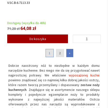
V.SC.B.6.7113.33
Dostępny (wysyłka do 48h)
64,08 zł
71,20 zł
Do koszyka
1
2
»
Dobrze naostrzony nóż to niezbędne w każdym domu
narzędzie kuchenne. Bez niego nie da się przygotować nawet
najprostszej potrawy. We właściwie
wyposażonej kuchni
powinno znajdować się co najmniej kilka dobrej jakości ostrzy,
które razem tworzą przemyślany i dopasowany
zestaw noży
kuchennych
. Znajdujące się w asortymencie naszego sklepu
komplety i pojedyncze egzemplarze noży to produkty
wykonane z najwyższej jakości materiałów. Ostrza
oferowanych przez nas narzędzi są wyprodukowane z