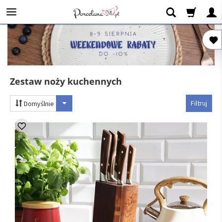
Zestaw noży kuchennych
Filtruj
Domyślnie