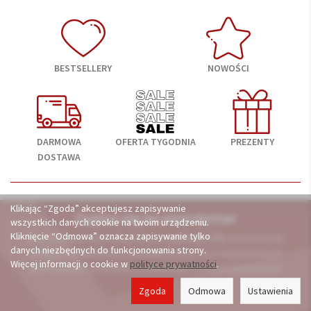
BESTSELLERY
NOWOŚCI
DARMOWA
OFERTA TYGODNIA
PREZENTY
DOSTAWA
Klikając “Zgoda” akceptujesz zapisywanie
Zapisz się na newsletter
wszystkich danych cookie na twoim urządzeniu.
Kliknięcie “Odmowa” oznacza zapisywanie tylko
A otrzymasz kod rabatowy
o wartości 3%
na pierwsze
danych niezbędnych do funkcjonowania strony.
zakupy. Dodatkowo, powiadomimy Cię o wyjątkowych
Więcej informacji o cookie w
polityce prywatności
.
promocjach, ofertach i nowościach na porcelana24.pl
Zgoda
Odmowa
Ustawienia