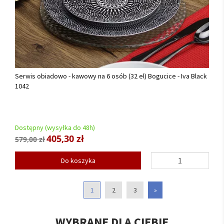
Serwis obiadowo - kawowy na 6 osób (32 el) Bogucice - Iva Black
1042
Dostępny (wysyłka do 48h)
405,30 zł
579,00 zł
Do koszyka
1
2
3
»
WYBRANE DLA CIEBIE