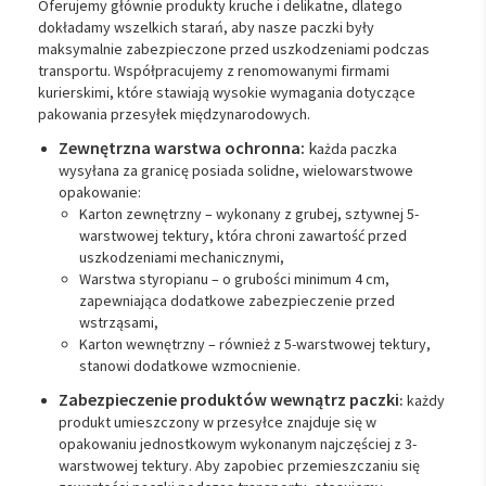
Oferujemy głównie produkty kruche i delikatne, dlatego
dokładamy wszelkich starań, aby nasze paczki były
maksymalnie zabezpieczone przed uszkodzeniami podczas
transportu. Współpracujemy z renomowanymi firmami
kurierskimi, które stawiają wysokie wymagania dotyczące
pakowania przesyłek międzynarodowych.
Zewnętrzna warstwa ochronna:
k
ażda paczka
wysyłana za granicę posiada solidne, wielowarstwowe
opakowanie:
Karton zewnętrzny – wykonany z grubej, sztywnej 5-
warstwowej tektury, która chroni zawartość przed
uszkodzeniami mechanicznymi,
Warstwa styropianu – o grubości minimum 4 cm,
zapewniająca dodatkowe zabezpieczenie przed
wstrząsami,
Karton wewnętrzny – również z 5-warstwowej tektury,
stanowi dodatkowe wzmocnienie.
Zabezpieczenie produktów wewnątrz paczki
:
każdy
produkt umieszczony w przesyłce znajduje się w
opakowaniu jednostkowym wykonanym najczęściej z 3-
warstwowej tektury. Aby zapobiec przemieszczaniu się