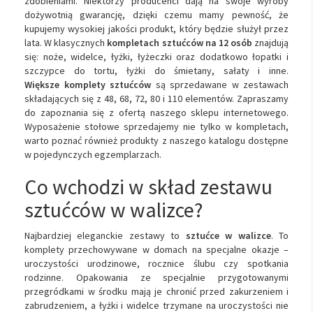
zdobieniami. Niektórzy producenci dają na swoje wyroby
dożywotnią gwarancję, dzięki czemu mamy pewność, że
kupujemy wysokiej jakości produkt, który będzie służył przez
lata. W klasycznych
kompletach sztućców na 12 osób
znajdują
się: noże, widelce, łyżki, łyżeczki oraz dodatkowo łopatki i
szczypce do tortu, łyżki do śmietany, sałaty i inne.
Większe komplety sztućców
są sprzedawane w zestawach
składających się z 48, 68, 72, 80 i 110 elementów. Zapraszamy
do zapoznania się z ofertą naszego sklepu internetowego.
Wyposażenie stołowe sprzedajemy nie tylko w kompletach,
warto poznać również produkty z naszego katalogu dostępne
w pojedynczych egzemplarzach.
Co wchodzi w skład zestawu
sztućców w walizce?
Najbardziej eleganckie zestawy to
sztućce w walizce
. To
komplety przechowywane w domach na specjalne okazje –
uroczystości urodzinowe, rocznice ślubu czy spotkania
rodzinne. Opakowania ze specjalnie przygotowanymi
przegródkami w środku mają je chronić przed zakurzeniem i
zabrudzeniem, a łyżki i widelce trzymane na uroczystości nie