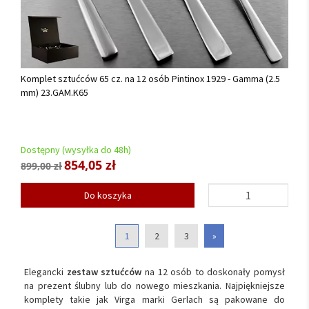
Komplet sztućców 65 cz. na 12 osób Pintinox 1929 - Gamma (2.5
mm) 23.GAM.K65
Dostępny (wysyłka do 48h)
854,05 zł
899,00 zł
Do koszyka
1
2
3
»
Elegancki
zestaw sztućców
na 12 osób to doskonały pomysł
na prezent ślubny lub do nowego mieszkania. Najpiękniejsze
komplety takie jak Virga marki Gerlach są pakowane do