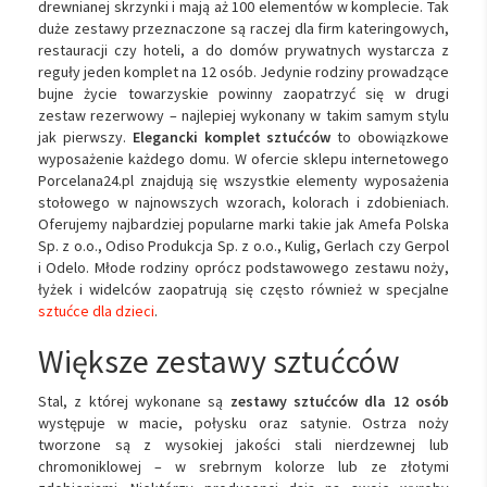
drewnianej skrzynki i mają aż 100 elementów w komplecie. Tak
duże zestawy przeznaczone są raczej dla firm kateringowych,
restauracji czy hoteli, a do domów prywatnych wystarcza z
reguły jeden komplet na 12 osób. Jedynie rodziny prowadzące
bujne życie towarzyskie powinny zaopatrzyć się w drugi
zestaw rezerwowy – najlepiej wykonany w takim samym stylu
jak pierwszy.
Elegancki komplet sztućców
to obowiązkowe
wyposażenie każdego domu. W ofercie sklepu internetowego
Porcelana24.pl znajdują się wszystkie elementy wyposażenia
stołowego w najnowszych wzorach, kolorach i zdobieniach.
Oferujemy najbardziej popularne marki takie jak Amefa Polska
Sp. z o.o., Odiso Produkcja Sp. z o.o., Kulig, Gerlach czy Gerpol
i Odelo. Młode rodziny oprócz podstawowego zestawu noży,
łyżek i widelców zaopatrują się często również w specjalne
sztućce dla dzieci
.
Większe zestawy sztućców
Stal, z której wykonane są
zestawy sztućców dla 12 osób
występuje w macie, połysku oraz satynie. Ostrza noży
tworzone są z wysokiej jakości stali nierdzewnej lub
chromoniklowej – w srebrnym kolorze lub ze złotymi