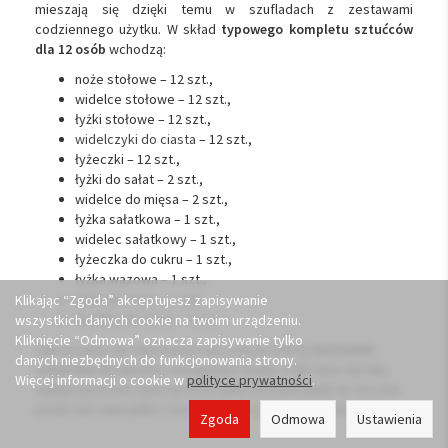
mieszają się dzięki temu w szufladach z zestawami
codziennego użytku. W skład
typowego kompletu sztućców
dla 12 osób
wchodzą:
noże stołowe – 12 szt.,
widelce stołowe – 12 szt.,
łyżki stołowe – 12 szt.,
widelczyki do ciasta
– 12 szt.,
łyżeczki – 12 szt.,
łyżki do sałat – 2 szt.,
widelce do mięsa – 2 szt.,
łyżka sałatkowa – 1 szt.,
widelec sałatkowy – 1 szt.,
łyżeczka do cukru – 1 szt.,
łyżka wazowa – 1 szt.,
łyżka do sosu – 1 szt.,
Klikając “Zgoda” akceptujesz zapisywanie
łopatka do tortu – 1 szt.
wszystkich danych cookie na twoim urządzeniu.
Kliknięcie “Odmowa” oznacza zapisywanie tylko
Zapraszamy do zapoznania się z naszą ofertą
zestawów
danych niezbędnych do funkcjonowania strony.
sztućców
dla domów, restauracji i hoteli. Polecamy wyroby
Więcej informacji o cookie w
polityce prywatności
.
najlepszych firm obecnych na rynku od dziesiątek lat. W razie
pytań nasi specjaliści z przyjemnością udzielą odpowiedzi.
Zgoda
Odmowa
Ustawienia