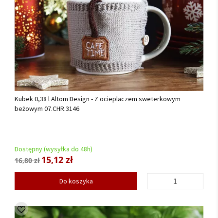
Kubek 0,38 l Altom Design - Z ocieplaczem sweterkowym
beżowym 07.CHR.3146
Dostępny (wysyłka do 48h)
15,12 zł
16,80 zł
Do koszyka