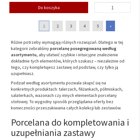
Do koszyka
1
2
3
4
5
»
Różne potrzeby wymagają różnych rozwiązań. Dlatego w tej
kategorii zebraliśmy
porcelanę posegregowaną według
asortymentu
, aby ułatwić szybkie i intuicyjne znalezienie
dokładnie tych elementów, których szukasz – niezależnie od
tego, czy kompletujesz zastawę od podstaw, czy tylko ją
uzupełniasz.
Podział według asortymentu pozwala skupić się na
konkretnych produktach: talerzach, filiżankach, półmiskach,
salaterkach, wazonach czy innych elementach porcelany
stołowej. To wygodny sposób przeglądania oferty bez
konieczności przeszukiwania całych kolekcji lub zestawów.
Porcelana do kompletowania i
uzupełniania zastawy