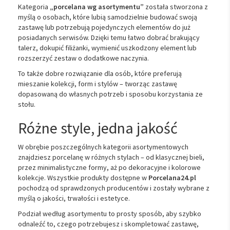
Kategoria
„porcelana wg asortymentu”
została stworzona z
myślą o osobach, które lubią samodzielnie budować swoją
zastawę lub potrzebują pojedynczych elementów do już
posiadanych serwisów. Dzięki temu łatwo dobrać brakujący
talerz, dokupić filiżanki, wymienić uszkodzony element lub
rozszerzyć zestaw o dodatkowe naczynia.
To także dobre rozwiązanie dla osób, które preferują
mieszanie kolekcji, form i stylów – tworząc zastawę
dopasowaną do własnych potrzeb i sposobu korzystania ze
stołu.
Różne style, jedna jakość
W obrębie poszczególnych kategorii asortymentowych
znajdziesz porcelanę w różnych stylach – od klasycznej bieli,
przez minimalistyczne formy, aż po dekoracyjne i kolorowe
kolekcje. Wszystkie produkty dostępne w
Porcelana24.pl
pochodzą od sprawdzonych producentów i zostały wybrane z
myślą o jakości, trwałości i estetyce.
Podział według asortymentu to prosty sposób, aby szybko
odnaleźć to, czego potrzebujesz i skompletować zastawę,