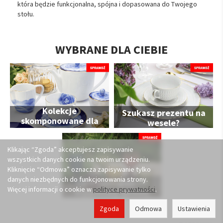
która będzie funkcjonalna, spójna i dopasowana do Twojego
stołu.
WYBRANE DLA CIEBIE
Kolekcje
Szukasz prezentu na
skomponowane dla
wesele?
Ciebie
Klikając “Zgoda” akceptujesz zapisywanie
wszystkich danych cookie na twoim urządzeniu.
Kliknięcie “Odmowa” oznacza zapisywanie tylko
danych niezbędnych do funkcjonowania strony.
Lato zasługuje na
Więcej informacji o cookie w
polityce prywatności
.
wyjątkową oprawę
Zgoda
Odmowa
Ustawienia