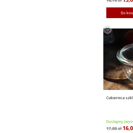
16,70 zł
Do ko
Cukiernica szkl
Dostępny (wysy
16,0
17,80 zł