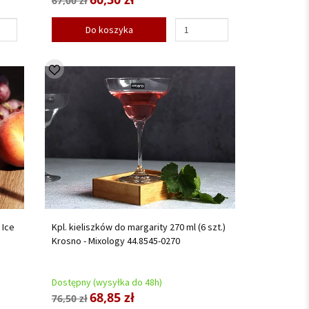
67,00 zł
Do koszyka
 Ice
Kpl. kieliszków do margarity 270 ml (6 szt.)
Krosno - Mixology 44.8545-0270
Dostępny (wysyłka do 48h)
68,85 zł
76,50 zł