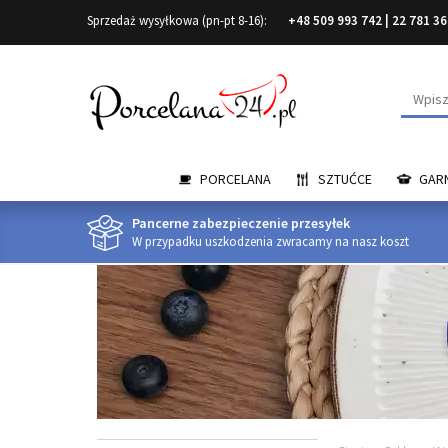
Sprzedaż wysyłkowa (pn-pt 8-16):
+48 509 993 742
|
22 781 36
Wyszuk
PORCELANA
SZTUĆCE
GARN
Pancerne zabezpieczenie przesyłek
W przypadku uszkodzenia zwracamy na nasz koszt