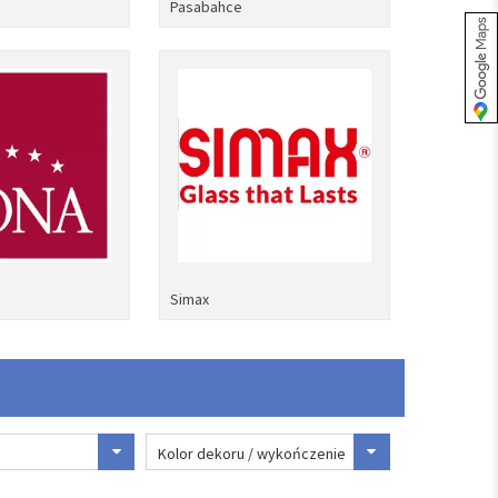
Pasabahce
Simax
Kolor dekoru / wykończenie