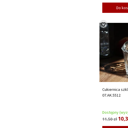
Do ko
Cukiernica szk
07.AK.5512
Dostępny (wysy
10,3
11,50 zł