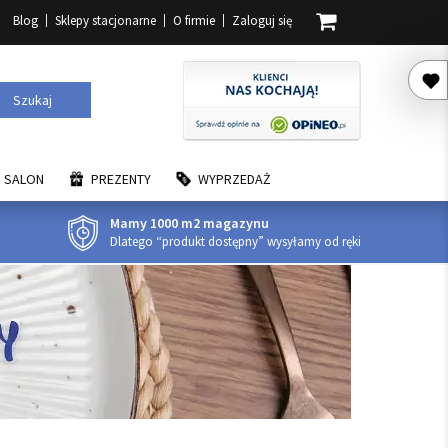
Blog
Sklepy stacjonarne
O firmie
Zaloguj się
Szukaj
SALON
PREZENTY
WYPRZEDAŻ
Mamy 1000 m2 magazynu
Dlatego “produkt dostępny” wysyłamy od ręki