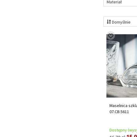
Materiał
Domyślnie
Maselnica szkl
07.CB.5611
Dostępny (wysy
15,0