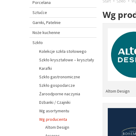
Start
Szkło
Wg
Porcelana
Wg pro
Sztućce
Garnki, Patelnie
Noże kuchenne
Szkło
Kolekcje szkła stołowego
Szkło kryształowe – kryształy
Karafki
Szkło gastronomiczne
Szkło gospodarcze
Altom Design
Żaroodporne naczynia
Dzbanki / Czajniki
Wg asortymentu
Wg producenta
Altom Design
Arcoroc