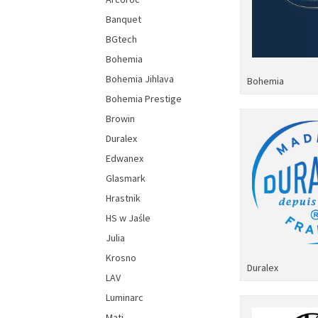
Banquet
BGtech
Bohemia
Bohemia Jihlava
Bohemia
Bohemia Prestige
Browin
Duralex
Edwanex
Glasmark
Hrastnik
HS w Jaśle
Julia
Krosno
Duralex
LAV
Luminarc
Mati