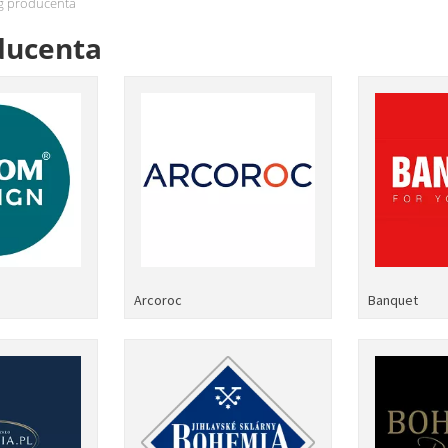
 producenta
ducenta
Arcoroc
Banquet