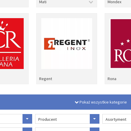
Mati
Mondex
Regent
Rona
Pokaż wszystkie kategorie
Producent
Asortyment