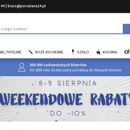
 44
|
biuro@porcelana24.pl
aj
KI, PATELNIE
NOŻE KUCHENNE
SZKŁO
KUCHNIA
300 000 zadowolonych klientów
Od 2005 roku dostarczamy porcelanę do Waszych domów