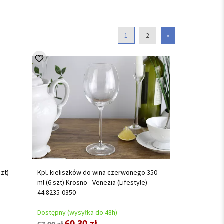
1
2
»
zt)
Kpl. kieliszków do wina czerwonego 350
ml (6 szt) Krosno - Venezia (Lifestyle)
44.8235-0350
Dostępny (wysyłka do 48h)
60,30 zł