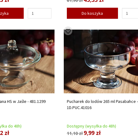
61,90 zł
szyka
Do koszyka
ana HS w Jaśle - 481.1299
Pucharek do lodów 265 ml Pasabahce -
1D.PUC.41016
łka do 48h)
Dostępny (wysyłka do 48h)
2 zł
9,99 zł
11,10 zł