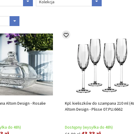
Kolekcja
ana Altom Design - Rosalie
Kpl. kieliszków do szampana 210 ml (4s
Altom Design - Plisse 07.PLI.6662
łka do 48h)
Dostępny (wysyłka do 48h)
3 zł
43,33 zł