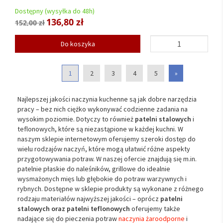
Dostępny (wysyłka do 48h)
136,80 zł
152,00 zł
Do koszyka
1
2
3
4
5
»
Najlepszej jakości naczynia kuchenne są jak dobre narzędzia
pracy – bez nich ciężko wykonywać codzienne zadania na
wysokim poziomie. Dotyczy to również
patelni stalowych
i
teflonowych, które są niezastąpione w każdej kuchni. W
naszym sklepie internetowym oferujemy szeroki dostęp do
wielu rodzajów naczyń, które mogą ułatwić różne aspekty
przygotowywania potraw. W naszej ofercie znajdują się m.in.
patelnie płaskie do naleśników, grillowe do idealnie
wysmażonych mięs lub głębokie do potraw warzywnych i
rybnych. Dostępne w sklepie produkty są wykonane z różnego
rodzaju materiałów najwyższej jakości – oprócz
patelni
stalowych oraz patelni teflonowych
oferujemy także
nadające się do pieczenia potraw
naczynia żaroodporne
i