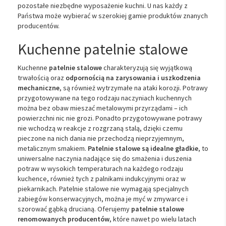
pozostałe niezbędne wyposażenie kuchni. U nas każdy z
Państwa może wybierać w szerokiej gamie produktów znanych
producentów.
Kuchenne patelnie stalowe
Kuchenne
patelnie stalowe
charakteryzują się wyjątkową
trwałością oraz
odpornością na zarysowania i uszkodzenia
mechaniczne
, są również wytrzymałe na ataki korozji. Potrawy
przygotowywane na tego rodzaju naczyniach kuchennych
można bez obaw mieszać metalowymi przyrządami – ich
powierzchni nic nie grozi. Ponadto przygotowywane potrawy
nie wchodzą w reakcje z rozgrzaną stalą, dzięki czemu
pieczone na nich dania nie przechodzą nieprzyjemnym,
metalicznym smakiem.
Patelnie stalowe są idealne gładkie
, to
uniwersalne naczynia nadające się do smażenia i duszenia
potraw w wysokich temperaturach na każdego rodzaju
kuchence, również tych z palnikami indukcyjnymi oraz w
piekarnikach. Patelnie stalowe nie wymagają specjalnych
zabiegów konserwacyjnych, można je myć w zmywarce i
szorować gąbką drucianą. Oferujemy
patelnie stalowe
renomowanych producentów
, które nawet po wielu latach