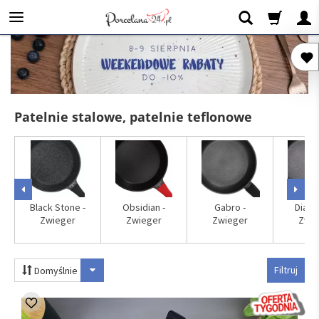
Patelnie stalowe, patelnie teflonowe
Black Stone -
Obsidian -
Gabro -
Diamo
Zwieger
Zwieger
Zwieger
Zwie
Filtruj
Domyślnie