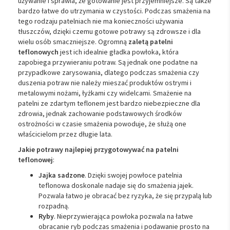
używanie i sprawia, że gotowanie jest przyjemniejsze. Są także
bardzo łatwe do utrzymania w czystości. Podczas smażenia na
tego rodzaju patelniach nie ma konieczności używania
tłuszczów, dzięki czemu gotowe potrawy są zdrowsze i dla
wielu osób smaczniejsze. Ogromną
zaletą patelni
teflonowych
jest ich idealnie gładka powłoka, która
zapobiega przywieraniu potraw. Są jednak one podatne na
przypadkowe zarysowania, dlatego podczas smażenia czy
duszenia potraw nie należy mieszać produktów ostrymi i
metalowymi nożami, łyżkami czy widelcami. Smażenie na
patelni ze zdartym teflonem jest bardzo niebezpieczne dla
zdrowia, jednak zachowanie podstawowych środków
ostrożności w czasie smażenia powoduje, że służą one
właścicielom przez długie lata.
Jakie potrawy najlepiej przygotowywać na patelni
teflonowej
:
Jajka sadzone
. Dzięki swojej powłoce patelnia
teflonowa doskonale nadaje się do smażenia jajek.
Pozwala łatwo je obracać bez ryzyka, że się przypalą lub
rozpadną.
Ryby
. Nieprzywierająca powłoka pozwala na łatwe
obracanie ryb podczas smażenia i podawanie prosto na