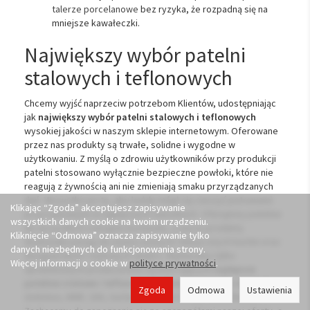
talerze porcelanowe
bez ryzyka, że rozpadną się na
mniejsze kawałeczki.
Największy wybór patelni
stalowych i teflonowych
Chcemy wyjść naprzeciw potrzebom Klientów, udostępniając
jak
największy wybór patelni stalowych i teflonowych
wysokiej jakości w naszym sklepie internetowym. Oferowane
przez nas produkty są trwałe, solidne i wygodne w
użytkowaniu. Z myślą o zdrowiu użytkowników przy produkcji
patelni stosowano wyłącznie bezpieczne powłoki, które nie
reagują z żywnością ani nie zmieniają smaku przyrządzanych
dań. Wszystko po to, aby każdy mógł się cieszyć potrawami
Klikając “Zgoda” akceptujesz zapisywanie
przyrządzanymi w najlepszych warunkach. Oferujemy patelnie
wszystkich danych cookie na twoim urządzeniu.
do wszystkich rodzajów kuchenek, a nasze produkty
Kliknięcie “Odmowa” oznacza zapisywanie tylko
doskonale pasują do nowoczesnych i klasycznych kuchni oraz
danych niezbędnych do funkcjonowania strony.
designerskich i stylowych wnętrz. Wybieramy tylko
Więcej informacji o cookie w
polityce prywatności
.
sprawdzonych producentów wytwarzających
najlepsze
patelnie stalowe i teflonowe na świecie
– między innymi firmy
Zgoda
Odmowa
Ustawienia
Ambition, WMF, Silit, Gerlach lub SSW Stolze Stahl Waren.