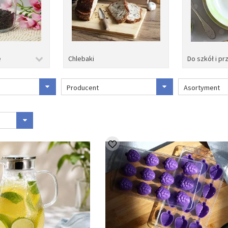
e
Chlebaki
Do szkół i pr
Producent
Asortyment