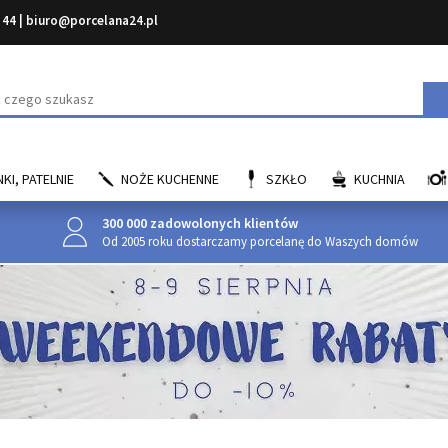
 44
|
biuro@porcelana24.pl
aj
KI, PATELNIE
NOŻE KUCHENNE
SZKŁO
KUCHNIA
300 000 zadowolonych klientów
Od 2005 roku dostarczamy porcelanę do Waszych domów