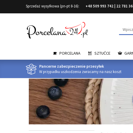
Sprzedaż wysyłkowa (pn-pt 8-16):
+48 509 993 742
|
22 781 36
Wyszuk
PORCELANA
SZTUĆCE
GARN
Pancerne zabezpieczenie przesyłek
W przypadku uszkodzenia zwracamy na nasz koszt