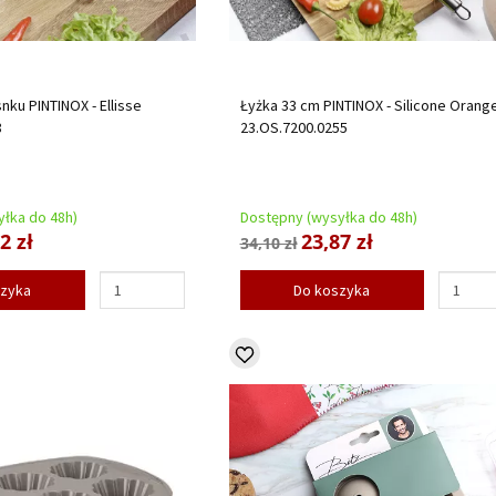
nku PINTINOX - Ellisse
Łyżka 33 cm PINTINOX - Silicone Orang
8
23.OS.7200.0255
łka do 48h)
Dostępny (wysyłka do 48h)
2 zł
23,87 zł
34,10 zł
szyka
Do koszyka