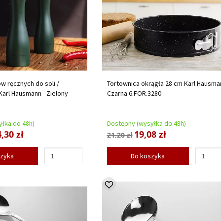
 ręcznych do soli /
Tortownica okrągła 28 cm Karl Hausman
Karl Hausmann - Zielony
Czarna 6.FOR.3280
łka do 48h)
Dostępny (wysyłka do 48h)
,30 zł
19,08 zł
21,20 zł
szyka
Do koszyka