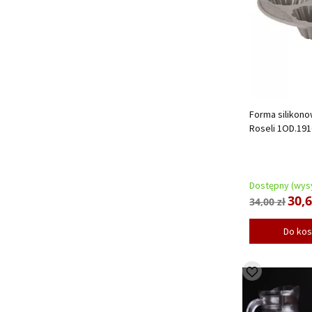
Forma silikono
Roseli 1OD.191
Dostępny (wysy
30,6
34,00 zł
Do ko