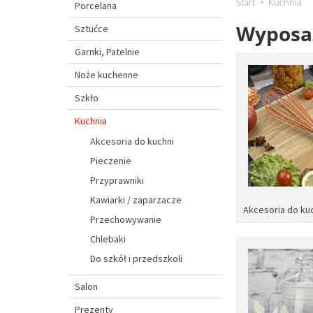
Start
Kuchnia
Porcelana
Wyposa
Sztućce
Garnki, Patelnie
Noże kuchenne
Szkło
Kuchnia
Akcesoria do kuchni
Pieczenie
Przyprawniki
Kawiarki / zaparzacze
Akcesoria do ku
Przechowywanie
Chlebaki
Do szkół i przedszkoli
Salon
Prezenty