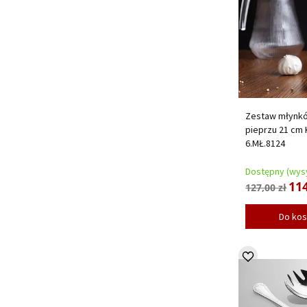
Zestaw młynków
pieprzu 21 cm 
6.MŁ.8124
Dostępny (wysy
114
127,00 zł
Do ko