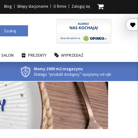
Blog
Sklepy stacjonarne
O firmie
Zaloguj się
Szukaj
SALON
PREZENTY
WYPRZEDAŻ
Mamy 1000 m2 magazynu
Dlatego “produkt dostępny” wysyłamy od ręki