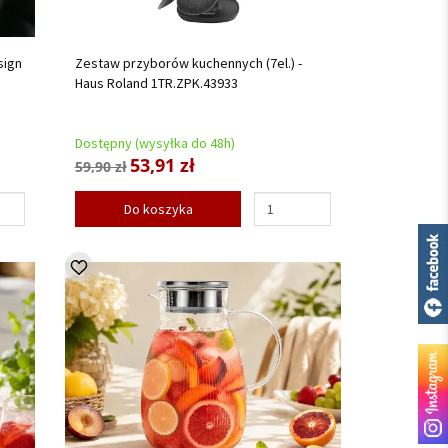
sign
Zestaw przyborów kuchennych (7el.) -
Haus Roland 1TR.ZPK.43933
Dostępny (wysyłka do 48h)
53,91 zł
59,90 zł
Do koszyka