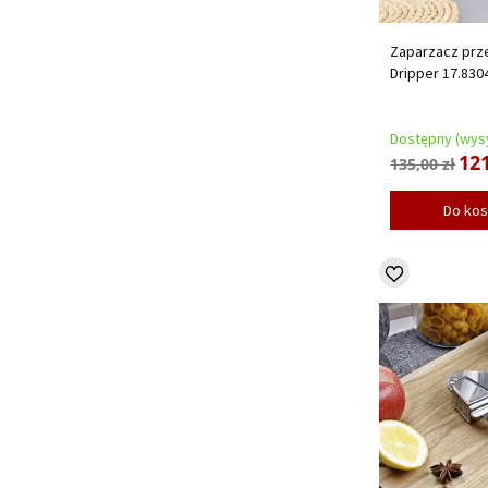
Zaparzacz prze
Dripper 17.830
Dostępny (wysy
121
135,00 zł
Do ko