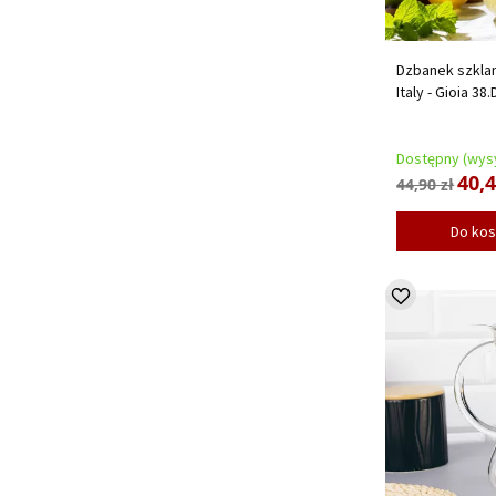
Dzbanek szklan
Italy - Gioia 38
Dostępny (wysy
40,4
44,90 zł
Do ko