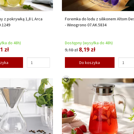
y z pokrywką 1,8 L Arca
Foremka do lodu z silikonem Altom De
.D.1249
- Winogrono 07.AK.5834
łka do 48h)
Dostępny (wysyłka do 48h)
1 zł
8,19 zł
9,10 zł
szyka
Do koszyka