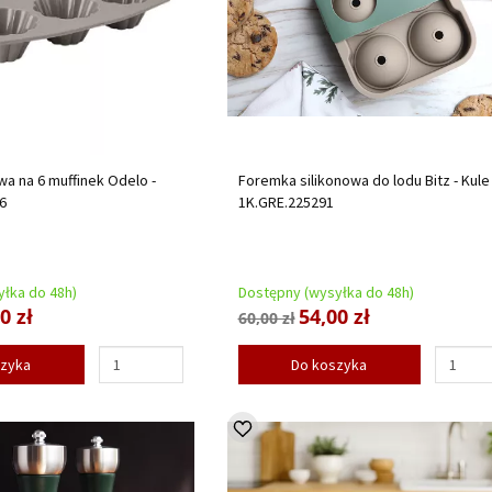
wa na 6 muffinek Odelo -
Foremka silikonowa do lodu Bitz - Kule
6
1K.GRE.225291
łka do 48h)
Dostępny (wysyłka do 48h)
0 zł
54,00 zł
60,00 zł
szyka
Do koszyka