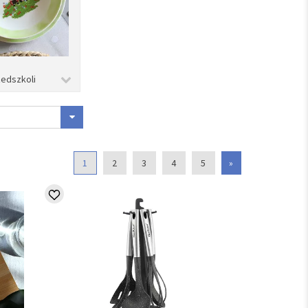
zedszkoli
1
2
3
4
5
»