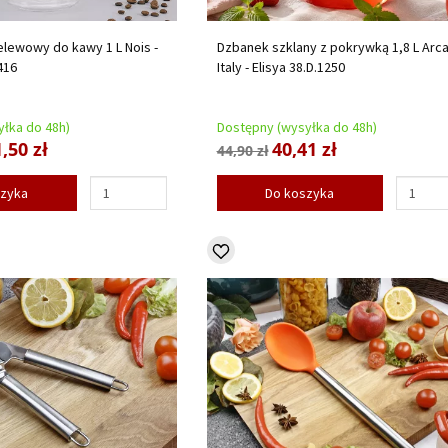
lewowy do kawy 1 L Nois -
Dzbanek szklany z pokrywką 1,8 L Arc
416
Italy - Elisya 38.D.1250
łka do 48h)
Dostępny (wysyłka do 48h)
,50 zł
40,41 zł
44,90 zł
szyka
Do koszyka