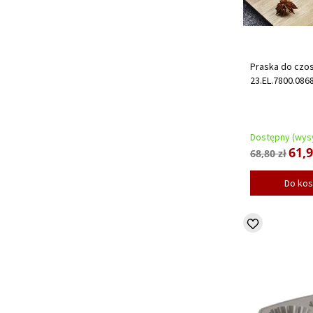
Praska do czos
23.EL.7800.086
Dostępny (wysy
61,9
68,80 zł
Do ko