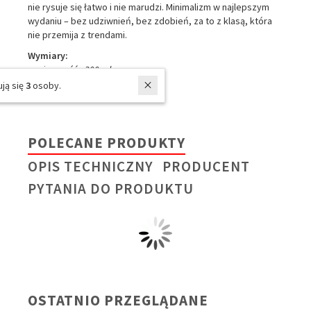
nie rysuje się łatwo i nie marudzi. Minimalizm w najlepszym
wydaniu – bez udziwnień, bez zdobień, za to z klasą, która
nie przemija z trendami.
Wymiary:
- pojemność -
300 ml
- średnica spodka -
16 cm
W ostatnich 7 dniach produktem interesują się
3
osoby.
POLECANE PRODUKTY
OPIS TECHNICZNY
PRODUCENT
PYTANIA DO PRODUKTU
OSTATNIO PRZEGLĄDANE