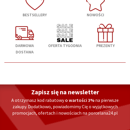
BESTSELLERY
NOWOŚCI
DARMOWA
OFERTA TYGODNIA
PREZENTY
DOSTAWA
Zapisz się na newsletter
A otrzymasz kod rabatowy
o wartości 3%
na pierwsze
zakupy. Dodatkowo, powiadomimy Cię o wyjątkowych
promocjach, ofertach i nowościach na porcelana24.pl