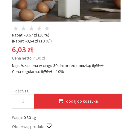
Rabat: -
0,67 zł
(10 %)
(Rabat: -
0,54 zł
(10 %)
)
6,03 zł
Cena netto:
4,90 zł
Najniższa cena w ciągu 30 dni przed obniżką:
6,03 zł
Cena regularna:
6,70 zł
-10%
Ilość:
Szt.
dodaj do koszyka
Waga:
0.80 kg
Obserwuj produkt: