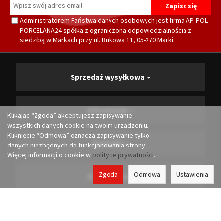
Administratorem Państwa danych osobowych jest firma AP-POL
PORCELANA24 spółka z ograniczoną odpowiedzialnością z
siedzibą w Markach przy ul. Bukowa 11, 05-270 Marki.
Sprzedaż wysyłkowa
Informacje
Klikając “Zgoda” akceptujesz zapisywanie
wszystkich danych cookie na twoim urządzeniu.
Kliknięcie “Odmowa” oznacza zapisywanie tylko
Kontakt
danych niezbędnych do funkcjonowania strony.
Więcej informacji o cookie w
polityce prywatności
.
Zgoda
Odmowa
Ustawienia
Producenci