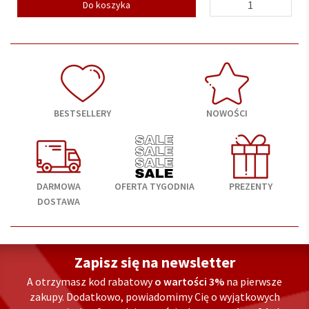
Do koszyka
BESTSELLERY
NOWOŚCI
DARMOWA
OFERTA TYGODNIA
PREZENTY
DOSTAWA
Zapisz się na newsletter
A otrzymasz kod rabatowy
o wartości 3%
na pierwsze
zakupy. Dodatkowo, powiadomimy Cię o wyjątkowych