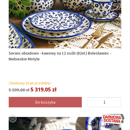
Serwis obiadowo - kawowy na 12 osób (82el.) Bolesławiec -
Niebieskie Motyle
Chwilowy brak produktu
5 319,05 zł
5 599,00 zł
Do koszyka