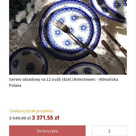
Serwis obiadowy na 12 osób (42el.) Bolesławiec - Altmańska
Polana
Chwilowy brak produktu
3 371,55 zł
3 549,00 zł
Do koszyka