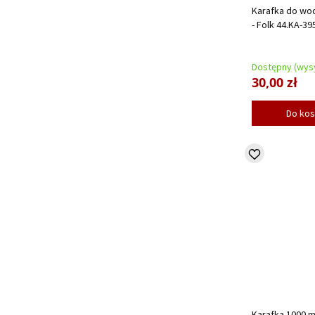
Karafka do wo
- Folk 44.KA-3
Dostępny (wysy
30,00 zł
Do ko
Karafka 1000 m