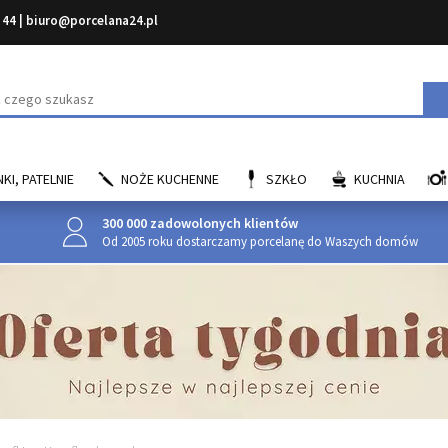
 44
|
biuro@porcelana24.pl
aj
KI, PATELNIE
NOŻE KUCHENNE
SZKŁO
KUCHNIA
300 000 zadowolonych klientów
Od 2005 roku dostarczamy porcelanę do Waszych domów