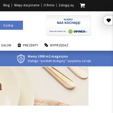
Blog
Sklepy stacjonarne
O firmie
Zaloguj się
Szukaj
SALON
PREZENTY
WYPRZEDAŻ
Mamy 1000 m2 magazynu
Dlatego “produkt dostępny” wysyłamy od ręki