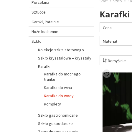
Start
Szkło
Ka
Porcelana
Karafki
Sztućce
Garnki, Patelnie
Cena
Noże kuchenne
Materiał
Szkło
Kolekcje szkła stołowego
Szkło kryształowe – kryształy
Domyślnie
Karafki
Karafka do mocnego
trunku
Karafka do wina
Karafka do wody
Komplety
Szkło gastronomiczne
Szkło gospodarcze
Żaroodporne naczynia