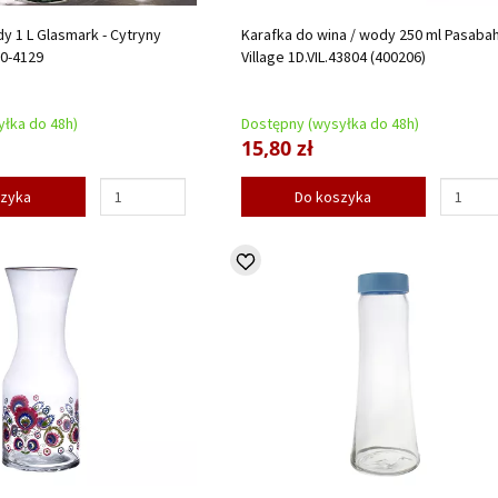
y 1 L Glasmark - Cytryny
Karafka do wina / wody 250 ml Pasabah
00-4129
Village 1D.VIL.43804 (400206)
łka do 48h)
Dostępny (wysyłka do 48h)
15,80 zł
szyka
Do koszyka