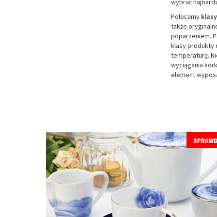
wybrać najbardz
Polecamy
klasy
także oryginaln
poparzeniem. P
klasy produkty
temperaturę. Ni
wyciągania kork
element wyposaż