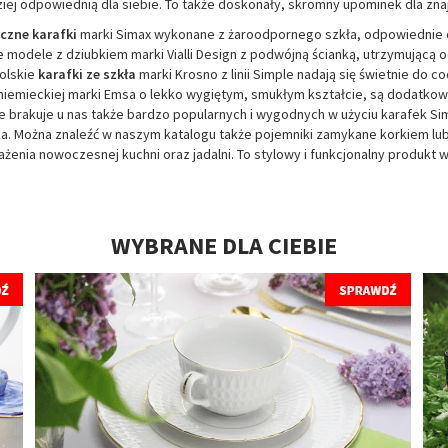
iej odpowiednią dla siebie. To także doskonały, skromny upominek dla znaj
czne karafki
marki Simax wykonane z żaroodpornego szkła, odpowiednie 
e modele z dziubkiem marki Vialli Design z podwójną ścianką, utrzymując
olskie
karafki ze szkła
marki Krosno z linii Simple nadają się świetnie do
 niemieckiej marki Emsa o lekko wygiętym, smukłym kształcie, są dodatk
e brakuje u nas także bardzo popularnych i wygodnych w użyciu karafek S
a. Można znaleźć w naszym katalogu także pojemniki zamykane korkiem lub
enia nowoczesnej kuchni oraz jadalni. To stylowy i funkcjonalny produkt w
WYBRANE DLA CIEBIE