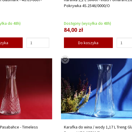
Pokrywka 4S.2546/0000/O
łka do 48h)
Dostępny (wysyłka do 48h)
84,00 zł
szyka
Do koszyka
 Pasabahce - Timeless
Karafka do wina / wody 1,17 L Treng Gl