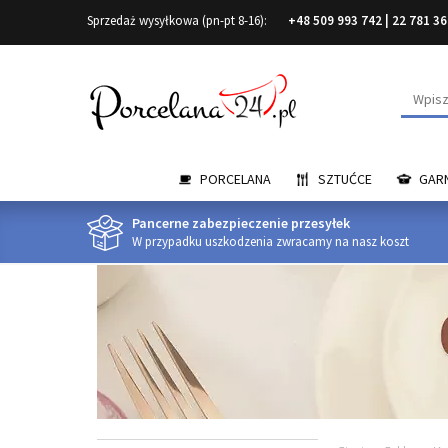
Sprzedaż wysyłkowa (pn-pt 8-16):
+48 509 993 742
|
22 781 36
Wyszuk
PORCELANA
SZTUĆCE
GARN
Pancerne zabezpieczenie przesyłek
W przypadku uszkodzenia zwracamy na nasz koszt