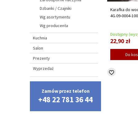
Dzbanki / Czajniki
Karafka do wod
4G.09-0004-10
Wg asortymentu
Wg producenta
Dostępny (wysy
Kuchnia
22,90 zł
Salon
Do ko
Prezenty
Wyprzedaż
Zamów przez telefon
+48 22 781 36 44