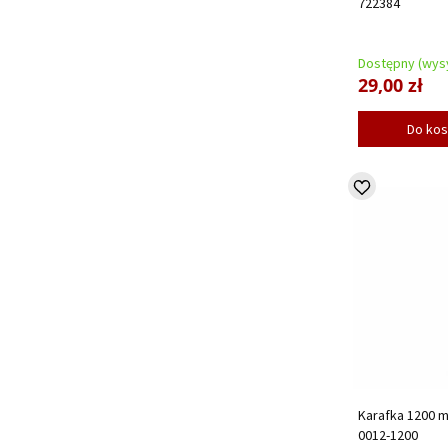
722384
Dostępny (wysy
29,00 zł
Do ko
Karafka 1200 ml
0012-1200