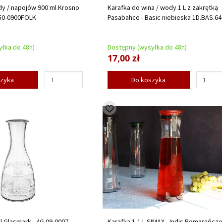
dy / napojów 900 ml Krosno
Karafka do wina / wody 1 L z zakrętką
950-0900FOLK
Pasabahce - Basic niebieska 1D.BAS.6
łka do 48h)
Dostępny (wysyłka do 48h)
17,00 zł
szyka
Do koszyka
l Glasmark - 4G.09-0007-
Karafka 1,1 L SIMAX - Indis Pomarańcz