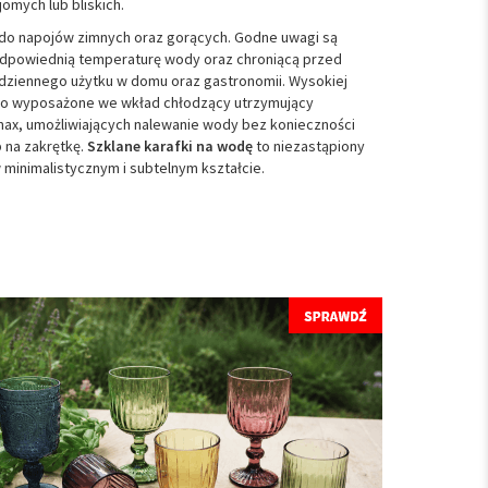
omych lub bliskich.
do napojów zimnych oraz gorących. Godne uwagi są
ą odpowiednią temperaturę wody oraz chroniącą przed
 codziennego użytku w domu oraz gastronomii. Wysokiej
owo wyposażone we wkład chłodzący utrzymujący
imax, umożliwiających nalewanie wody bez konieczności
 na zakrętkę.
Szklane karafki na wodę
to niezastąpiony
 minimalistycznym i subtelnym kształcie.