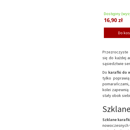
Dostępny (wysy
16,90 zł
Do ko
Przezroczyste
się do każdej a
sąsiedztwie ser
Do
karafki do 
tylko poprawią
pomarańczami, 
kolei zapewnią
stały obok sieb
Szklane
Szklane karafk
nowoczesnych w