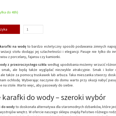
łka do 48h)
szyka
karafki na wodę
to bardzo estetyczny sposób podawania zimnych napojów
ranżacji stołu dodając jej szlachetności i elegancji. Pasuje nie tylko do
wisu z porcelany, fajansu czy kamionki.
wody z przezroczystego szkła
według upodobania możemy wrzucić różnorodn
 smak, ale będą także wyglądać niezwykle atrakcyjnie. Smak i kolor 
ale także za pomocą truskawek lub arbuza. Taka mieszanka stworzy doskon
 nam ochłodę. Wybierając naczynie do domu warto przy okazji nabyć pas
ie na stole. Warto więc, aby pasowały do siebie.
 karafki do wody – szeroki wybór
i do wody
to doskonała alternatywa dla staromodnych dzbanków, które je
ystrojów wnętrz. W ofercie naszego sklepu znajdą Państwo różnego rodza