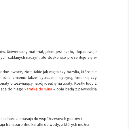
. Uniwersalny materiał, jakim jest szkło, dopasowuje
 innych szklanych naczyń, ale doskonale prezentuje się w
e owoce, zioła takie jak mięta czy bazylia, które nie
można zmienić także cytrusami: cytryną, limonką czy
ały orzeźwiający napój idealny na upały. Kostki lodu z
ującą do niego
karafkę do wina
– obie będą z pewnością
dnak bardzie pasują do współczesnych gustów i
ju transparentne karafki do wody, z których można