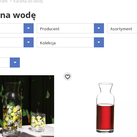
rafki
Karafka do wody
 na wodę
Producent
Asortyment
Kolekcja