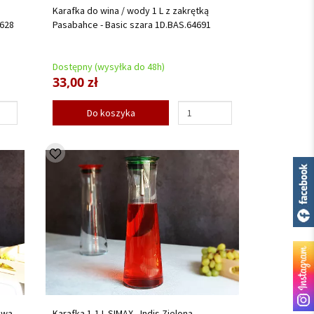
Karafka do wina / wody 1 L z zakrętką
4628
Pasabahce - Basic szara 1D.BAS.64691
Dostępny (wysyłka do 48h)
33,00 zł
Do koszyka
owa
Karafka 1,1 L SIMAX - Indis Zielona