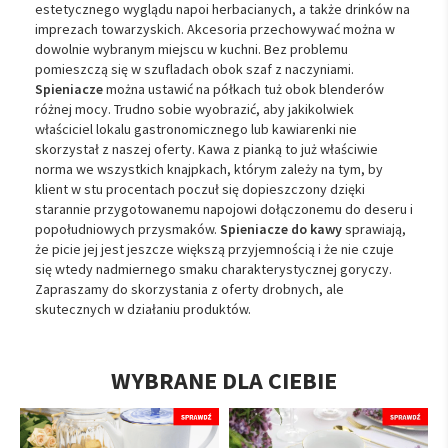
estetycznego wyglądu napoi herbacianych, a także drinków na
imprezach towarzyskich. Akcesoria przechowywać można w
dowolnie wybranym miejscu w kuchni. Bez problemu
pomieszczą się w szufladach obok szaf z naczyniami.
Spieniacze
można ustawić na półkach tuż obok blenderów
różnej mocy. Trudno sobie wyobrazić, aby jakikolwiek
właściciel lokalu gastronomicznego lub kawiarenki nie
skorzystał z naszej oferty. Kawa z pianką to już właściwie
norma we wszystkich knajpkach, którym zależy na tym, by
klient w stu procentach poczuł się dopieszczony dzięki
starannie przygotowanemu napojowi dołączonemu do deseru i
popołudniowych przysmaków.
Spieniacze do kawy
sprawiają,
że picie jej jest jeszcze większą przyjemnością i że nie czuje
się wtedy nadmiernego smaku charakterystycznej goryczy.
Zapraszamy do skorzystania z oferty drobnych, ale
skutecznych w działaniu produktów.
WYBRANE DLA CIEBIE