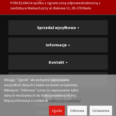
PORCELANA24 spółka z ograniczoną odpowiedzialnością z
siedzibą w Markach przy ul. Bukowa 11, 05-270 Marki.
Sprzedaż wysyłkowa
Informacje
Kontakt
Producenci
Klikając “Zgoda” akceptujesz zapisywanie
wszystkich danych cookie na twoim urządzeniu.
Kliknięcie “Odmowa” oznacza zapisywanie tylko
danych niezbędnych do funkcjonowania strony.
Więcej informacji o cookie w
polityce prywatności
.
Realizacja i opieka:
Convertis.pl
Zgoda
Odmowa
Ustawienia
Copyright 2026 porcelana24.pl