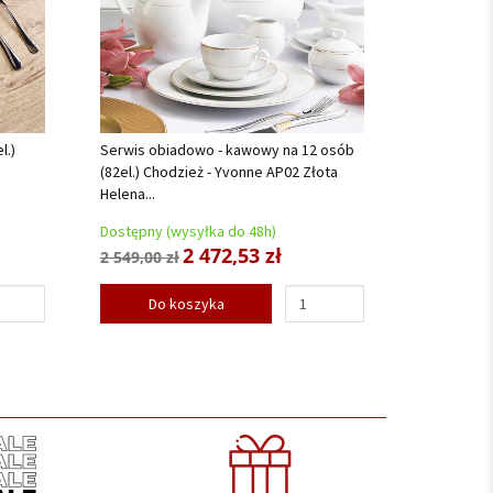
l.)
Serwis obiadowo - kawowy na 12 osób
(82el.) Chodzież - Yvonne AP02 Złota
Helena...
Dostępny (wysyłka do 48h)
2 472,53 zł
2 549,00 zł
Do koszyka