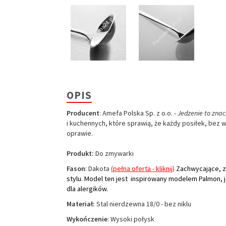
OPIS
Producent
: Amefa Polska Sp. z o.o. -
Jedzenie to znac
i kuchennych, które sprawią, że każdy posiłek, bez 
oprawie.
Produkt:
Do zmywarki
Fason
: Dakota
(pełna oferta - kliknij)
Zachwycające, z
stylu. Model ten jest inspirowany modelem Palmon, je
dla alergików.
Materiał:
Stal nierdzewna 18/0 - bez niklu
Wykończenie
: Wysoki połysk