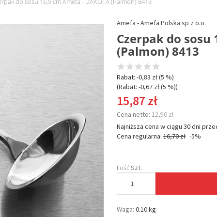
erpak do sosu 16,9 cm Amefa - DAKOTA (Palmon) 8413
Amefa - Amefa Polska sp z o.o.
Czerpak do sosu
(Palmon) 8413
Rabat: -
0,83 zł
(5 %)
(Rabat: -
0,67 zł
(5 %)
)
15,87 zł
Cena netto:
12,90 zł
Najniższa cena w ciągu 30 dni prze
Cena regularna:
16,70 zł
-5%
Ilość:
Szt.
Waga:
0.10 kg