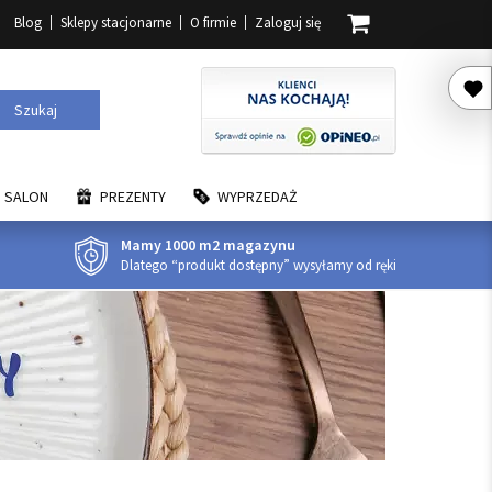
Blog
Sklepy stacjonarne
O firmie
Zaloguj się
Szukaj
SALON
PREZENTY
WYPRZEDAŻ
Mamy 1000 m2 magazynu
Dlatego “produkt dostępny” wysyłamy od ręki