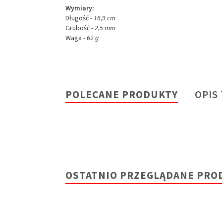
Wymiary:
Długość
- 16,9 cm
Grubość
- 2,5
mm
Waga
- 62 g
POLECANE PRODUKTY
OPIS
OSTATNIO PRZEGLĄDANE PRO