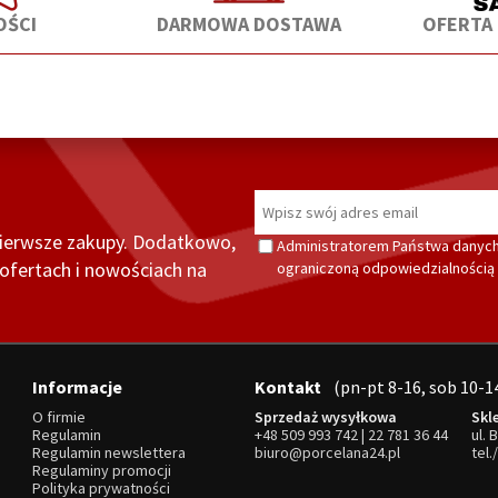
ŚCI
DARMOWA DOSTAWA
OFERTA
pierwsze zakupy. Dodatkowo,
Administratorem Państwa danych
fertach i nowościach na
ograniczoną odpowiedzialnością z
Informacje
Kontakt
(pn-pt 8-16, sob 10-1
O firmie
Sprzedaż wysyłkowa
Skl
Regulamin
+48 509 993 742
|
22 781 36 44
ul. 
Regulamin newslettera
biuro@porcelana24.pl
tel.
Regulaminy promocji
Polityka prywatności