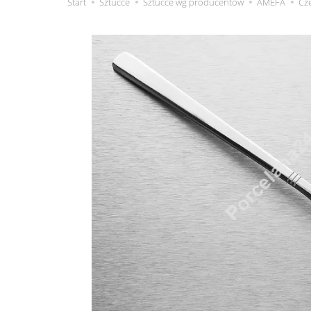
Start
Sztućce
Sztućce wg producentów
AMEFA
Cz