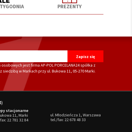
 TYGODNIA
PREZENTY
 osobowych jest firma AP-POL PORCELANA24 spółka z
 siedzibą w Markach przy ul. Bukowa 11, 05-270 Marki.
4)
epy stacjonarne
ul. Młodzieńcza 1, Warszawa
Bukowa 11, Marki
tel./fax:
22 678 48 33
/fax:
22 781 32 84