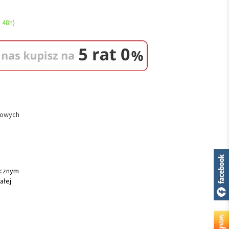
 48h)
łowych
ycznym
ałej