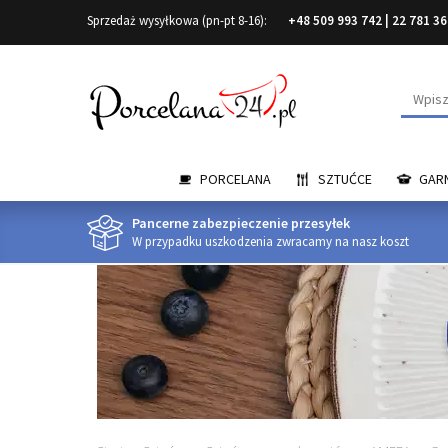
Sprzedaż wysyłkowa (pn-pt 8-16):
+48 509 993 742
|
22 781 36
Wyszuk
PORCELANA
SZTUĆCE
GARN
Pancerne zabezpieczenie przesyłek
W przypadku uszkodzenia zwracamy na nasz koszt