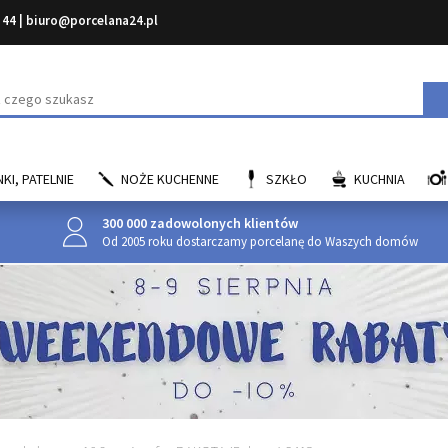
 44
|
biuro@porcelana24.pl
aj
KI, PATELNIE
NOŻE KUCHENNE
SZKŁO
KUCHNIA
300 000 zadowolonych klientów
Od 2005 roku dostarczamy porcelanę do Waszych domów