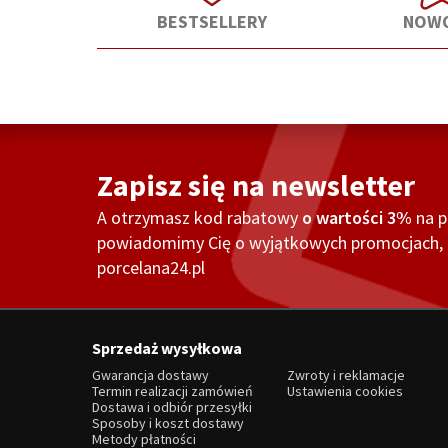
BESTSELLERY
NOWO
Zapisz się na newsletter
A otrzymasz kod rabatowy
o wartości 3%
na 
powiadomimy Cię o wyjątkowych promocjach, o
porcelana24.pl
Sprzedaż wysyłkowa
Gwarancja dostawy
Zwroty i reklamacje
Termin realizacji zamówień
Ustawienia cookies
Dostawa i odbiór przesyłki
Sposoby i koszt dostawy
Metody płatności