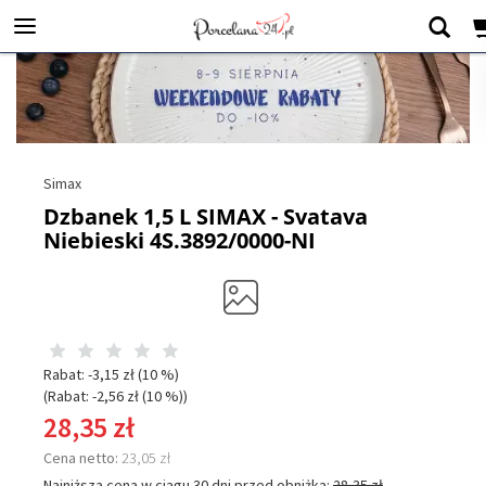
Simax
Dzbanek 1,5 L SIMAX - Svatava
Niebieski 4S.3892/0000-NI
Rabat: -
3,15 zł
(10 %)
(Rabat: -
2,56 zł
(10 %)
)
28,35 zł
Cena netto:
23,05 zł
Najniższa cena w ciągu 30 dni przed obniżką:
28,35 zł