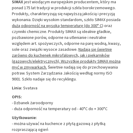
SIMAX
jest wiodącym europejskim producentem, który ma
ponad 175 lat tradycji w produkcji szkła borokrzemowego.
Produkty, charakteryzują się najwyższą jakością i precyzją
wykonania. Dzięki wysokim standardom, szkło SIMAX posiada
dużą odporność na wysoką temperaturę (do 300° C)
oraz
czynniki chemiczne. Produkty SIMAX są idealnie gładkie,
pozbawione porów, odporne na utlenianie i neutralne
względem art. spożywczych, odporne na parę wodną, kwasy,
sole oraz związki wysoce zasadowe.
Nadają się świetnie
zarówno do kuchenek mikrofalowych, jak i piekarników
(gazowych/elektrycznych). Wszystkie produkty SIMAX można
myć w zmywarkach.
Świetnie nadają się do przechowywania
potraw. System Zarządzania Jakością według normy ISO
9001. Szkło nadaje się do recyklingu.
Linia:
Svatava
OPIS:
- Dzbanek żaroodporny
- duża odporność na temperatury od - 40°C do + 300°C
Użytkowanie:
- można używać na kuchence z płytą gazową z płytką
rozpraszającą ogień