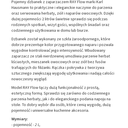
Pojemny dzbanek z zaparzaczem RAY Flow marki Karl
Hausmann to praktyczne i eleganckie naczynie do parzenia
oraz serwowania herbaty, ziół i naparów owocowych. Dzięki
dużej pojemności 2 litrów świetnie sprawdzi się podczas
rodzinnych spotkań, wizyt gości, wspólnych śniadań oraz
codziennego użytkowania w domu lub biurze.
Dzbanek został wykonany ze szkła żaroodpornego, które
dobrze prezentuje kolor przygotowanego naparu i pozwala
wygodnie kontrolować jego intensywność. Wbudowany
zaparzacz ze stali nierdzewnej umożliwia parzenie herbat
liściastych, mieszanek owocowych oraz ziół bez fusów
trafiających do filiżanki. Rączka i pokrywka z tworzywa
sztucznego zwiększają wygodę użytkowania i nadają całości
nowoczesny wygląd.
Model RAY Flow łączy dużą funkcjonalność z prostą,
estetyczną formą. Sprawdzi się zarówno do codziennego
parzenia herbaty, jak i do eleganckiego podania napoju na
stole. To dobry wybór dla osób, które cenią wygodę, dużą
pojemność i uniwersalne kuchenne akcesoria.
Wymiary:
- pojemność
- 2 L,