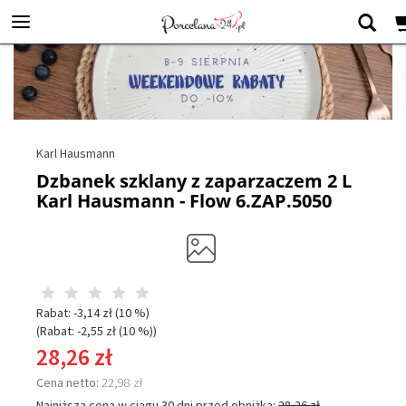
Karl Hausmann
Dzbanek szklany z zaparzaczem 2 L
Karl Hausmann - Flow 6.ZAP.5050
Rabat: -
3,14 zł
(10 %)
(Rabat: -
2,55 zł
(10 %)
)
28,26 zł
Cena netto:
22,98 zł
Najniższa cena w ciągu 30 dni przed obniżką:
28,26 zł