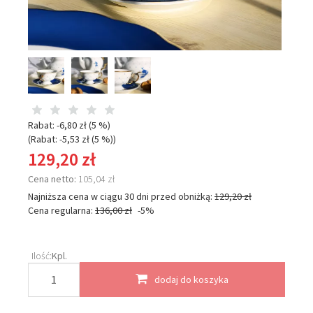
Rabat: -
6,80 zł
(5 %)
(Rabat: -
5,53 zł
(5 %)
)
129,20 zł
Cena netto:
105,04 zł
Najniższa cena w ciągu 30 dni przed obniżką:
129,20 zł
Cena regularna:
136,00 zł
-5%
Ilość:
Kpl.
dodaj do koszyka