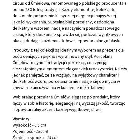
Circus od Ćmielowa, renomowanego polskiego producenta z
ponad 230-letnią tradycją. Każdy element tej kolekcji to
doskonałe połączenie klasycznej elegancji i najwyższej
jakości wykonania. Subtelna biel porcelany, ozdobiona
delikatnym wzorem, nadaje naczyniom ponadczasowego
uroku, który doskonale sprawdzi się podczas wyjątkowych
okazji, dodając każdemu stołowi niepowtarzalnego blasku.
Produkty z tej kolekcji są idealnym wyborem na prezent dla
osób ceniących piękno i wyrafinowany styl. Porcelana
Ćmielów to synonim tradycji i perfekcji, co czyni ją
niezastąpionym elementem eleganckich uroczystości. Należy
jednak pamiętać, że ze względu na wyjątkowy charakter i
delikatność wzoru, porcelana ta nie nadaje się do mycia w
zmywarce ani używania w kuchence mikrofalowej.
Wybierając porcelanę Ćmielów, sięgasz po produkt, który
łączy w sobie historię, elegancję i najwyższą jakość, tworząc
niepowtarzalny akcent każdej wyjątkowej chwili.
Wymiary:
Wysokość -
6,5 cm
Pojemność -
180 ml
Ś
rednica spodka
- 14 cm