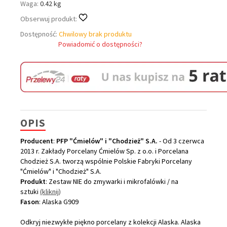
Waga:
0.42 kg
Obserwuj produkt:
Dostępność:
Chwilowy brak produktu
Powiadomić o dostępności?
OPIS
Producent
:
PFP "Ćmielów" i "Chodzież" S.A.
- Od 3 czerwca
2013 r. Zakłady Porcelany Ćmielów Sp. z o.o. i Porcelana
Chodzież S.A. tworzą wspólnie Polskie Fabryki Porcelany
"Ćmielów" i "Chodzież" S.A.
Produkt
: Zestaw NIE do zmywarki i mikrofalówki / na
sztuki
(kliknij)
Fason
: Alaska G909
Odkryj niezwykłe piękno porcelany z kolekcji Alaska. Alaska