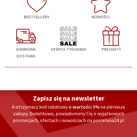
BESTSELLERY
NOWOŚCI
DARMOWA
OFERTA TYGODNIA
PREZENTY
DOSTAWA
Zapisz się na newsletter
A otrzymasz kod rabatowy
o wartości 3%
na pierwsze
zakupy. Dodatkowo, powiadomimy Cię o wyjątkowych
promocjach, ofertach i nowościach na porcelana24.pl