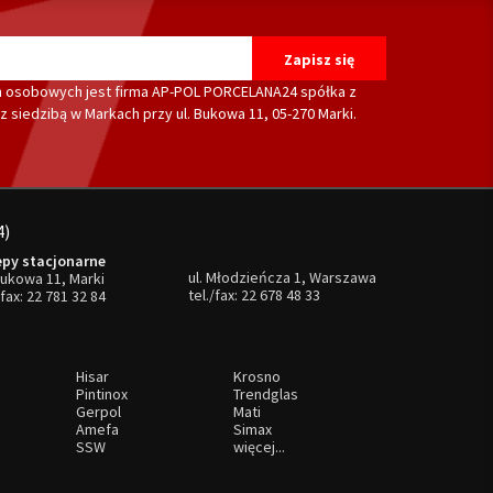
 osobowych jest firma AP-POL PORCELANA24 spółka z
 siedzibą w Markach przy ul. Bukowa 11, 05-270 Marki.
4)
epy stacjonarne
ul. Młodzieńcza 1, Warszawa
Bukowa 11, Marki
tel./fax:
22 678 48 33
/fax:
22 781 32 84
Hisar
Krosno
Pintinox
Trendglas
Gerpol
Mati
Amefa
Simax
SSW
więcej...