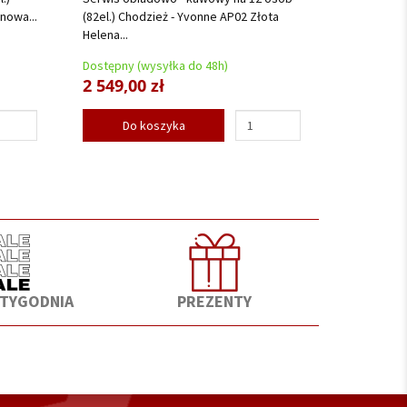
nowa...
(82el.) Chodzież - Yvonne AP02 Złota
Helena...
Dostępny (wysyłka do 48h)
2 549,00 zł
Do koszyka
 TYGODNIA
PREZENTY