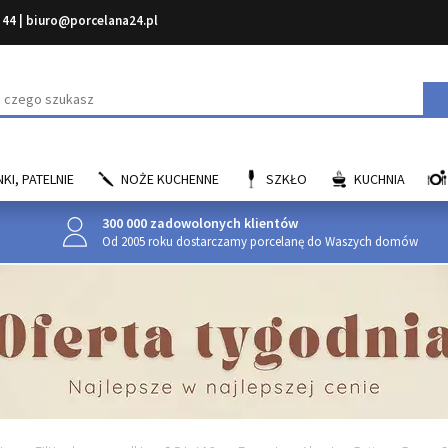
 44
|
biuro@porcelana24.pl
aj
KI, PATELNIE
NOŻE KUCHENNE
SZKŁO
KUCHNIA
300 000 zadowolonych klientów
Od 2005 roku dostarczamy porcelanę do Waszych domów