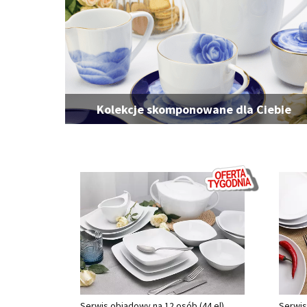
Kolekcje skomponowane dla Ciebie
Serwis obiadowy na 12 osób (44 el)
Serwis