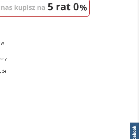
. W
esny
, że