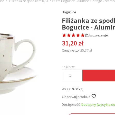
ice
Filiżanka ze spodkiem 0,3 L / 16 cm Bogucice - Alumina Cottage Cream 
Bogucice
Filiżanka ze spod
Bogucice - Alumi
(
Zobacz recenzje
)
31,20 zł
Cena netto:
25,37 zł
Ilość:
Szt.
Waga:
0.60 kg
Obserwuj produkt:
Dostępność:
Dostępny (wysyłka do