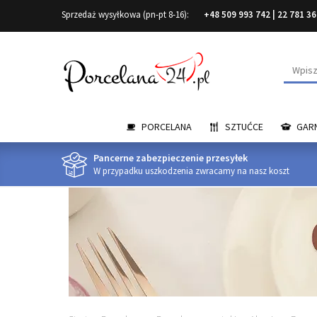
Sprzedaż wysyłkowa (pn-pt 8-16):
+48 509 993 742
|
22 781 36
Wyszuk
PORCELANA
SZTUĆCE
GARN
Pancerne zabezpieczenie przesyłek
W przypadku uszkodzenia zwracamy na nasz koszt