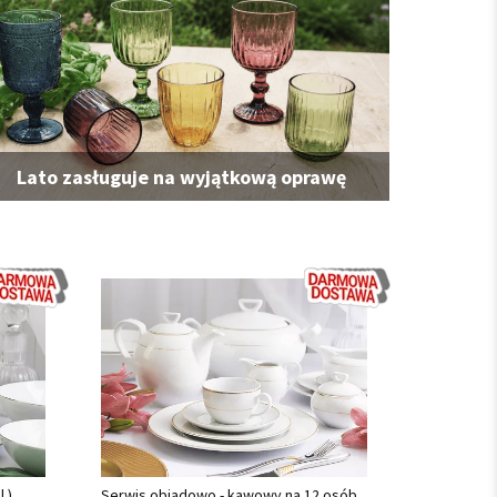
Lato zasługuje na wyjątkową oprawę
.)
Serwis obiadowo - kawowy na 12 osób