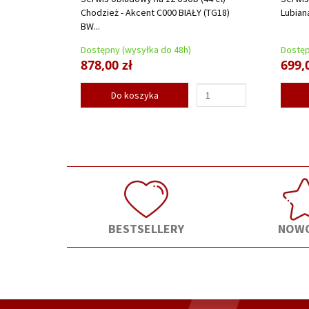
Chodzież - Akcent C000 BIAŁY (TG18)
Lubian
BW...
Dostępny (wysyłka do 48h)
Dostęp
878,00 zł
699,
Do koszyka
BESTSELLERY
NOWO