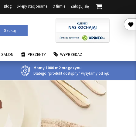
Blog
Sklepy stacjonarne
O firmie
Zaloguj się
Szukaj
SALON
PREZENTY
WYPRZEDAŻ
Mamy 1000 m2 magazynu
Dlatego “produkt dostępny” wysyłamy od ręki