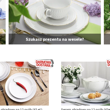
Szukasz prezentu na wesele?
 obiadowy na 12 osób (42 el.)
Serwis obiadowy na 12 osób (42el