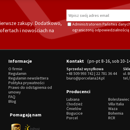
pierwsze zakupy. Dodatkowo,
Administratorem Państwa danych
fertach i nowościach na
ograniczoną odpowiedzialnością z
Informacje
Kontakt
(pn-pt 8-16, sob 10-1
O firmie
Sprzedaż wysyłkowa
Skl
Regulamin
+48 509 993 742
|
22 781 36 44
ul. 
Regulamin newslettera
biuro@porcelana24.pl
tel.
Polityka prywatności
Prawo do odstąpienia od
Producenci
umowy
FAQ
Lubiana
Bolesławiec
Blog
Chodzież
Villa Italia
Ćmielów
Waza
Bogucice
Bohemia
Pomagają nam
Porcel
RCR