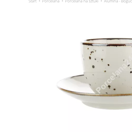
Start
Porcelana
Porcelana na sztuki
Alumina - Boguc