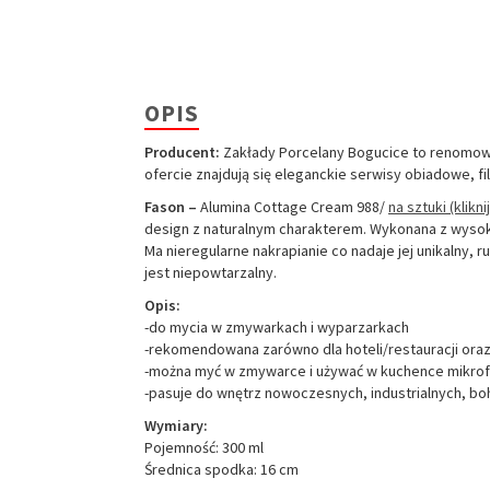
OPIS
Producent:
Zakłady Porcelany Bogucice to renomowan
ofercie znajdują się eleganckie serwisy obiadowe, fil
Fason –
Alumina Cottage Cream 988/
na sztuki (kliknij
design z naturalnym charakterem. Wykonana z wysoki
Ma nieregularne nakrapianie co nadaje jej unikalny, 
jest niepowtarzalny.
Opis:
-do mycia w zmywarkach i wyparzarkach
-rekomendowana zarówno dla hoteli/restauracji or
-można myć w zmywarce i używać w kuchence mikrof
-pasuje do wnętrz nowoczesnych, industrialnych, bo
Wymiary:
Pojemność: 300 ml
Średnica spodka: 16 cm