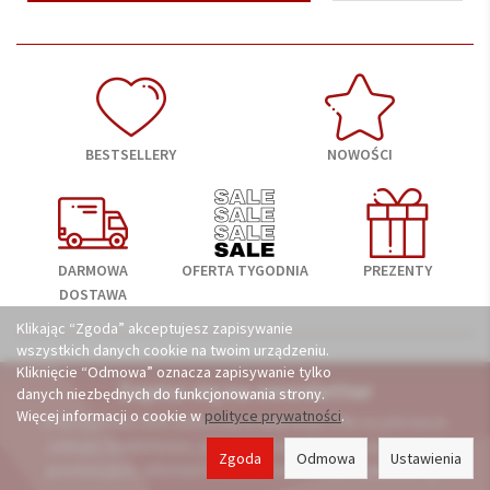
BESTSELLERY
NOWOŚCI
DARMOWA
OFERTA TYGODNIA
PREZENTY
DOSTAWA
Klikając “Zgoda” akceptujesz zapisywanie
wszystkich danych cookie na twoim urządzeniu.
Kliknięcie “Odmowa” oznacza zapisywanie tylko
Zapisz się na newsletter
danych niezbędnych do funkcjonowania strony.
Więcej informacji o cookie w
polityce prywatności
.
A otrzymasz kod rabatowy
o wartości 3%
na pierwsze
zakupy. Dodatkowo, powiadomimy Cię o wyjątkowych
Zgoda
Odmowa
Ustawienia
promocjach, ofertach i nowościach na porcelana24.pl