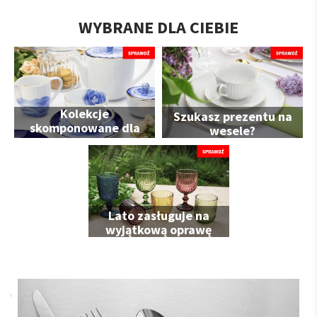
WYBRANE DLA CIEBIE
Kolekcje
Szukasz prezentu na
skomponowane dla
wesele?
Ciebie
Lato zasługuje na
wyjątkową oprawę