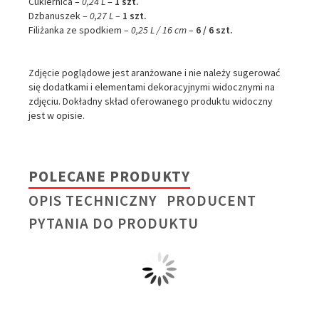
Cukiernica –
0,24 L
–
1 szt.
Dzbanuszek –
0,27 L
–
1 szt.
Filiżanka ze spodkiem –
0,25 L / 16 cm
–
6 / 6 szt.
Zdjęcie poglądowe jest aranżowane i nie należy sugerować
się dodatkami i elementami dekoracyjnymi widocznymi na
W ostatnich 7 dniach produktem interesuje się
14
osób.
zdjęciu. Dokładny skład oferowanego produktu widoczny
jest w opisie.
POLECANE PRODUKTY
OPIS TECHNICZNY
PRODUCENT
PYTANIA DO PRODUKTU