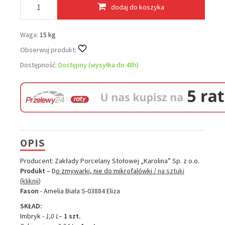
dodaj do koszyka
Waga:
15 kg
Obserwuj produkt:
Dostępność:
Dostępny (wysyłka do 48h)
OPIS
Producent: Zakłady Porcelany Stołowej „Karolina” Sp. z o.o.
Produkt
– D
o zmywarki, nie do mikrofalówki /
na sztuki
(kliknij)
Fason
- Amelia Biała S-03884 Eliza
SKŁAD:
Imbryk -
1,0 L
–
1 szt.