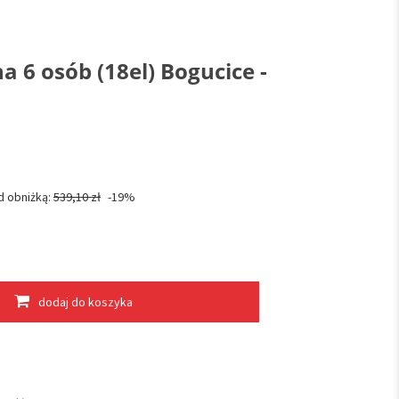
a 6 osób (18el) Bogucice -
d obniżką:
539,10 zł
-19%
dodaj do koszyka