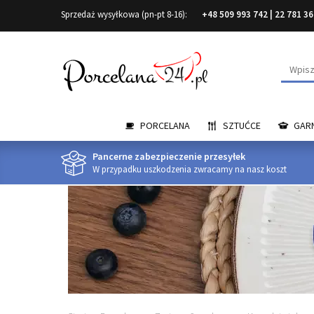
Sprzedaż wysyłkowa (pn-pt 8-16):
+48 509 993 742
|
22 781 36
Wyszuk
PORCELANA
SZTUĆCE
GARN
Pancerne zabezpieczenie przesyłek
W przypadku uszkodzenia zwracamy na nasz koszt