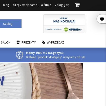
Blog
Sklepy stacjonarne
O firmie
Zaloguj się
Szukaj
SALON
PREZENTY
WYPRZEDAŻ
Mamy 1000 m2 magazynu
Dlatego “produkt dostępny” wysyłamy od ręki