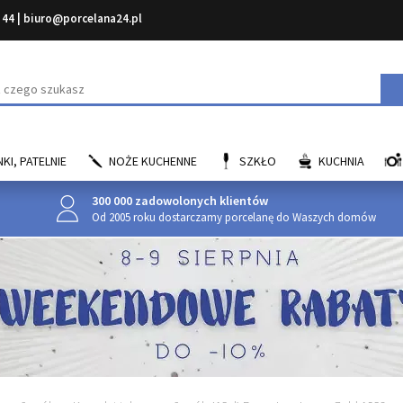
 44
|
biuro@porcelana24.pl
aj
KI, PATELNIE
NOŻE KUCHENNE
SZKŁO
KUCHNIA
300 000 zadowolonych klientów
Od 2005 roku dostarczamy porcelanę do Waszych domów