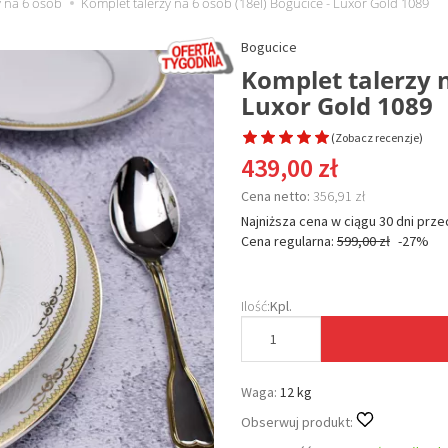
y na 6 osób
Komplet talerzy na 6 osób (18el) Bogucice - Luxor Gold 1089
Bogucice
Komplet talerzy n
Luxor Gold 1089
(
Zobacz recenzje
)
439,00 zł
Cena netto:
356,91 zł
Najniższa cena w ciągu 30 dni prze
Cena regularna:
599,00 zł
-27%
Ilość:
Kpl.
Waga:
12 kg
Obserwuj produkt: