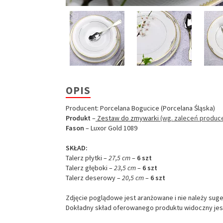
OPIS
Producent: Porcelana Bogucice (Porcelana Śląska)
Produkt
–
Zestaw do zmywarki
(wg. zaleceń produc
Fason
– Luxor Gold 1089
SKŁAD:
Talerz płytki –
27,5 cm
–
6 szt
Talerz głęboki –
23,5 cm
–
6 szt
Talerz deserowy –
20,5 cm
–
6 szt
Zdjęcie poglądowe jest aranżowane i nie należy sug
Dokładny skład oferowanego produktu widoczny jest