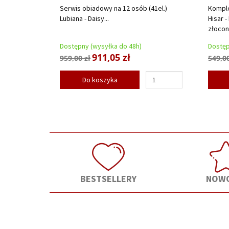
Serwis obiadowy na 12 osób (41el.)
Komple
Lubiana - Daisy...
Hisar -
złocone
Dostępny (wysyłka do 48h)
Dostęp
911,05 zł
959,00 zł
549,00
Do koszyka
BESTSELLERY
NOWO