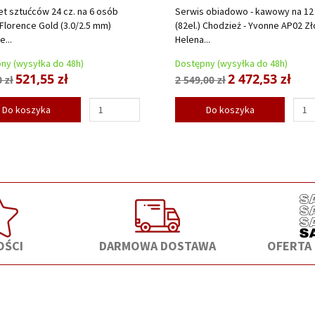
t sztućców 24 cz. na 6 osób
Serwis obiadowo - kawowy na 12
 Florence Gold (3.0/2.5 mm)
(82el.) Chodzież - Yvonne AP02 Zł
...
Helena...
ny (wysyłka do 48h)
Dostępny (wysyłka do 48h)
521,55 zł
2 472,53 zł
 zł
2 549,00 zł
Do koszyka
Do koszyka
ŚCI
DARMOWA DOSTAWA
OFERTA