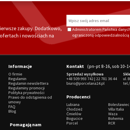
pierwsze zakupy. Dodatkowo,
Administratorem Państwa danych
fertach i nowościach na
ograniczoną odpowiedzialnością z
Informacje
Kontakt
(pn-pt 8-16, sob 10-1
O firmie
Sprzedaż wysyłkowa
Skl
Regulamin
+48 509 993 742
|
22 781 36 44
ul. 
Regulamin newslettera
biuro@porcelana24.pl
tel.
Regulaminy promocji
Polityka prywatności
Producenci
Prawo do odstąpienia od
umowy
Lubiana
Bolesławiec
FAQ
Chodzież
Villa Italia
Blog
Ćmielów
Waza
Bogucice
Bohemia
Porcel
RCR
Pomagają nam