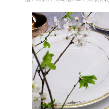
Start
Porcelana
Zestawy 6 osobowe
Komplety talerz