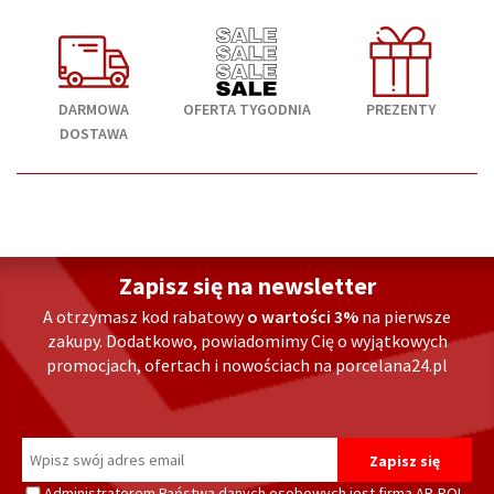
DARMOWA
OFERTA TYGODNIA
PREZENTY
DOSTAWA
Zapisz się na newsletter
A otrzymasz kod rabatowy
o wartości 3%
na pierwsze
zakupy. Dodatkowo, powiadomimy Cię o wyjątkowych
promocjach, ofertach i nowościach na porcelana24.pl
Administratorem Państwa danych osobowych jest firma AP-POL