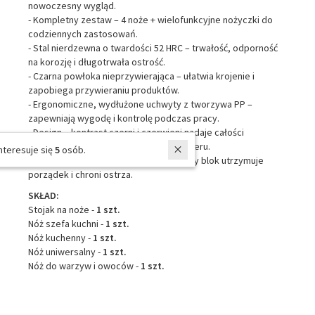
nowoczesny wygląd.
- Kompletny zestaw – 4 noże + wielofunkcyjne nożyczki do
codziennych zastosowań.
- Stal nierdzewna o twardości 52 HRC – trwałość, odporność
na korozję i długotrwała ostrość.
- Czarna powłoka nieprzywierająca – ułatwia krojenie i
zapobiega przywieraniu produktów.
- Ergonomiczne, wydłużone uchwyty z tworzywa PP –
zapewniają wygodę i kontrolę podczas pracy.
- Design – kontrast czerni i czerwieni nadaje całości
nowoczesnego, dynamicznego charakteru.
W ostatnich 7 dniach produktem interesuje się
5
osób.
- Bezpieczne przechowywanie – stabilny blok utrzymuje
porządek i chroni ostrza.
SKŁAD:
Stojak na noże -
1 szt.
Nóż szefa kuchni -
1 szt.
Nóż kuchenny -
1 szt.
Nóż uniwersalny -
1 szt.
Nóż do warzyw i owoców -
1 szt.