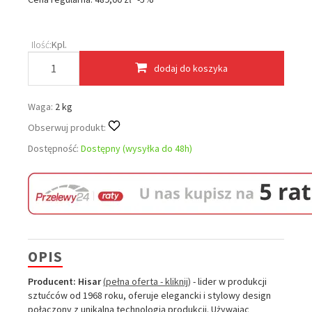
Ilość:
Kpl.
dodaj do koszyka
Waga:
2 kg
Obserwuj produkt:
Dostępność:
Dostępny (wysyłka do 48h)
OPIS
Producent:
Hisar
(pełna oferta - kliknij)
- lider w produkcji
sztućców od 1968 roku, oferuje elegancki i stylowy design
połączony z unikalną technologią produkcji. Używając