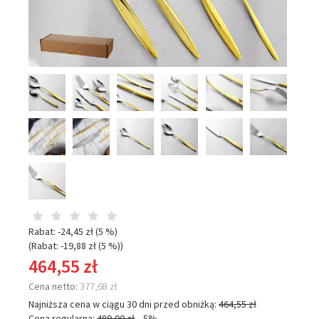
Rabat: -
24,45 zł
(5 %)
(Rabat: -
19,88 zł
(5 %)
)
464,55 zł
Cena netto:
377,68 zł
Najniższa cena w ciągu 30 dni przed obniżką:
464,55 zł
Cena regularna:
489,00 zł
-5%