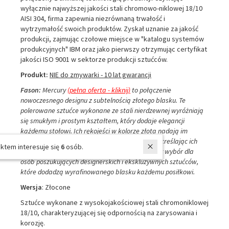
wyłącznie najwyższej jakości stali chromowo-niklowej 18/10
AISI 304, firma zapewnia niezrównaną trwałość i
wytrzymałość swoich produktów. Zyskał uznanie za jakość
produkcji, zajmując czołowe miejsce w "katalogu systemów
produkcyjnych" IBM oraz jako pierwszy otrzymując certyfikat
jakości ISO 9001 w sektorze produkcji sztućców.
Produkt:
NIE do zmywarki - 10 lat gwarancji
Fason:
Mercury
(pełna oferta - kliknij)
to połączenie
nowoczesnego designu z subtelnością złotego blasku. Te
polerowane sztućce wykonane ze stali nierdzewnej wyróżniają
się smukłym i prostym kształtem, który dodaje elegancji
każdemu stołowi. Ich rękojeści w kolorze złota nadają im
wyjątkowego uroku i luksusowego wyglądu, podkreślając ich
W ostatnich 7 dniach produktem interesuje się
6
osób.
wyjątkowy charakter. Mercury Gold to doskonały wybór dla
osób poszukujących designerskich i ekskluzywnych sztućców,
które dodadzą wyrafinowanego blasku każdemu posiłkowi.
Wersja
: Złocone
Sztućce wykonane z wysokojakościowej stali chromoniklowej
18/10, charakteryzującej się odpornością na zarysowania i
korozję.