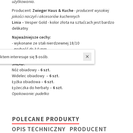
użytkowania.
Producent:
Zwieger Haus & Kuche
-
producent wysokiej
jakości naczyń i akcesoriów kuchennych
Linia
– Vesper Gold - kolor złota na sztućcach jest bardzo
delikatny
Najważniejsze cechy:
- wykonane ze stali nierdzewnej 18/10
- grubość
do 3,0
mm
- nadaje się do mycia w zmywarkach
W ostatnich 7 dniach produktem interesuje się
5
osób.
SKŁAD:
Nóż obiadowy
–
6 szt.
Widelec obiadowy –
6 szt.
Łyżka obiadowa –
6 szt.
Łyżeczka do herbaty –
6 szt.
Opakowanie: pudełko
POLECANE PRODUKTY
OPIS TECHNICZNY
PRODUCENT