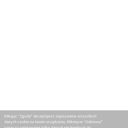
Klikając “Zgoda” akceptujesz zapisywanie wszystkich
danych cookie na twoim urządzeniu. Kliknięcie “Odmowa”
oznacza zapisywanie tylko danych niezbędnych do