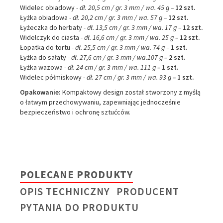
Widelec obiadowy
- dł. 20,5 cm / gr. 3 mm / wa. 45 g –
12 szt.
Łyżka obiadowa
- dł. 20,2 cm / gr. 3 mm / wa. 57 g –
12 szt.
Łyżeczka do herbaty
- dł. 13,5 cm / gr. 3 mm / wa. 17 g –
12 szt.
Widelczyk do ciasta
- dł. 16,6 cm / gr. 3 mm / wa. 25 g
–
12 szt.
Łopatka do tortu
- dł. 25,5 cm / gr. 3 mm / wa. 74 g –
1 szt.
Łyżka do sałaty
- dł. 27,6 cm / gr. 3 mm / wa.107 g
–
2 szt.
Łyżka wazowa
- dł. 24 cm / gr. 3 mm / wa. 111 g
–
1 szt.
Widelec półmiskowy
- dł. 27 cm / gr. 3 mm / wa. 93 g
–
1 szt.
Opakowanie:
Kompaktowy design został stworzony z myślą
o łatwym przechowywaniu, zapewniając jednocześnie
bezpieczeństwo i ochronę sztućców.
POLECANE PRODUKTY
OPIS TECHNICZNY
PRODUCENT
PYTANIA DO PRODUKTU