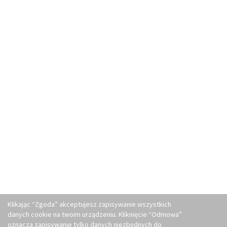
Klikając “Zgoda” akceptujesz zapisywanie wszystkich
danych cookie na twoim urządzeniu. Kliknięcie “Odmowa”
oznacza zapisywanie tylko danych niezbędnych do