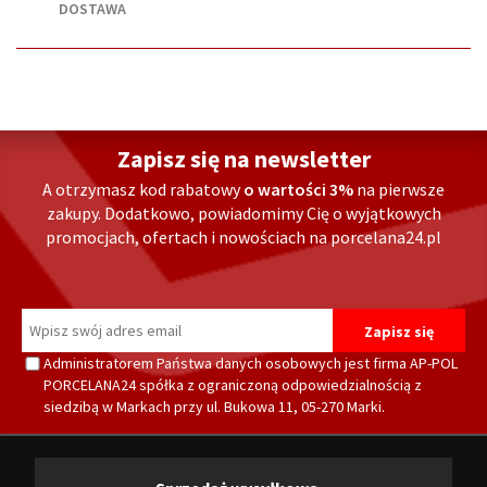
DOSTAWA
Zapisz się na newsletter
A otrzymasz kod rabatowy
o wartości 3%
na pierwsze
zakupy. Dodatkowo, powiadomimy Cię o wyjątkowych
promocjach, ofertach i nowościach na porcelana24.pl
Administratorem Państwa danych osobowych jest firma AP-POL
PORCELANA24 spółka z ograniczoną odpowiedzialnością z
siedzibą w Markach przy ul. Bukowa 11, 05-270 Marki.