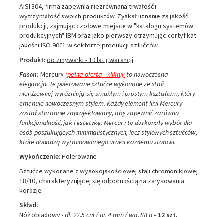
AISI 304, firma zapewnia niezrównaną trwałość i
wytrzymałość swoich produktów. Zyskał uznanie za jakość
produkcji, zajmując czołowe miejsce w "katalogu systemów
produkcyjnych" IBM oraz jako pierwszy otrzymując certyfikat
jakości ISO 9001 w sektorze produkcji sztućców.
Produkt:
do zmywarki - 10 lat gwarancji
Fason:
Mercury
(pełna oferta - kliknij)
to nowoczesna
elegancja. Te polerowane sztućce wykonane ze stali
nierdzewnej wyróżniają się smukłym i prostym kształtem, który
emanuje nowoczesnym stylem. Każdy element linii Mercury
został starannie zaprojektowany, aby zapewnić zarówno
funkcjonalność, jak i estetykę. Mercury to doskonały wybór dla
osób poszukujących minimalistycznych, lecz stylowych sztućców,
które dodadzą wyrafinowanego uroku każdemu stołowi.
Wykończenie:
Polerowane
Sztućce wykonane z wysokojakościowej stali chromoniklowej
18/10, charakteryzującej się odpornością na zarysowania i
korozję.
Skład:
Nóż obiadowy
- dł. 22,5 cm / gr. 4 mm / wa. 88 g –
12 szt.