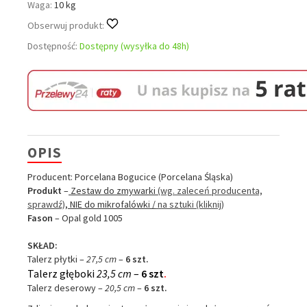
Waga:
10 kg
Obserwuj produkt:
Dostępność:
Dostępny (wysyłka do 48h)
OPIS
Producent: Porcelana Bogucice (Porcelana Śląska)
Produkt
–
Zestaw do zmywarki
(wg. zaleceń producenta,
sprawdź)
, NIE do mikrofalówki
/
na sztuki (kliknij)
Fason
– Opal gold 1005
SKŁAD:
Talerz płytki –
27,5 cm
–
6 szt.
Talerz głęboki
23,5 cm
–
6 szt
.
Talerz deserowy –
20,5 cm
–
6 szt
.