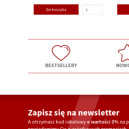
Do koszyka
BESTSELLERY
NOWO
Zapisz się na newsletter
A otrzymasz kod rabatowy
o wartości 3%
na 
powiadomimy Cię o wyjątkowych promocjach, o