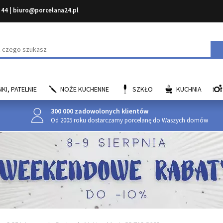
 44
|
biuro@porcelana24.pl
aj
KI, PATELNIE
NOŻE KUCHENNE
SZKŁO
KUCHNIA
300 000 zadowolonych klientów
Od 2005 roku dostarczamy porcelanę do Waszych domów