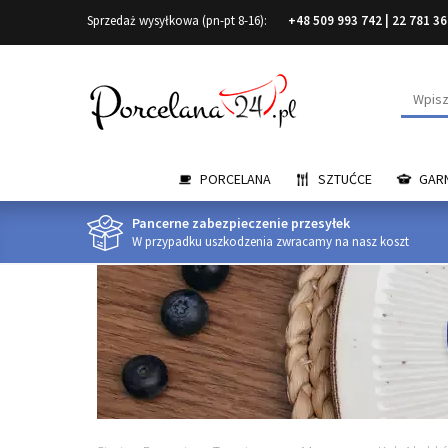
Sprzedaż wysyłkowa (pn-pt 8-16):
+48 509 993 742
|
22 781 36
Wyszuk
PORCELANA
SZTUĆCE
GARN
Pancerne zabezpieczenie przesyłek
W przypadku uszkodzenia zwracamy na nasz koszt