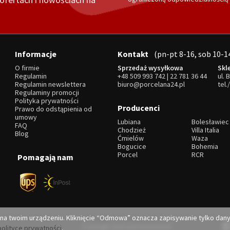
Informacje
Kontakt
(pn-pt 8-16, sob 10-1
O firmie
Sprzedaż wysyłkowa
Skl
Regulamin
+48 509 993 742
|
22 781 36 44
ul. 
Regulamin newslettera
biuro@porcelana24.pl
tel.
Regulaminy promocji
Polityka prywatności
Producenci
Prawo do odstąpienia od
umowy
Lubiana
Bolesławiec
FAQ
Chodzież
Villa Italia
Blog
Ćmielów
Waza
Bogucice
Bohemia
Porcel
RCR
Pomagają nam
 na twoim urządzeniu. Kliknięcie “Odmowa” oznacza zapisywanie tylko dan
Copyright 2026 porcelana24.pl
polityce prywatności
.