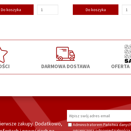
Do koszyka
Do koszyka
ŚCI
DARMOWA DOSTAWA
OFERTA
pierwsze zakupy. Dodatkowo,
Administratorem Państwa danych
fertach i nowościach na
ograniczoną odpowiedzialnością z