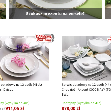
Szukasz prezentu na wesele?
 obiadowy na 12 osób (41el.)
Serwis obiadowy na 12 osób (44 e
 - Daisy...
Chodzież - Akcent C000 BIAŁY (TG
BW...
ny (wysyłka do 48h)
Dostępny (wysyłka do 48h)
911,05 zł
878,00 zł
 zł