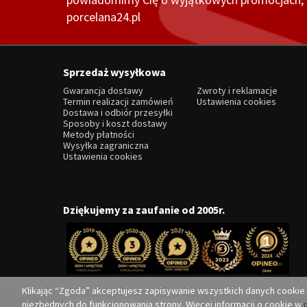
porcelana24.pl
Sprzedaż wysyłkowa
Gwarancja dostawy
Zwroty i reklamacje
Termin realizacji zamówień
Ustawienia cookies
Dostawa i odbiór przesyłki
Sposoby i koszt dostawy
Metody płatności
Wysyłka zagraniczna
Ustawienia cookies
Dziękujemy za zaufanie od 2005r.
Klikając “Zgoda” akceptujesz zapisywanie wszystkich danych cookie
Realizacja i opieka:
Convertis.pl
niezbędnych do funkcjonowania strony. Więcej informacji o cookie w