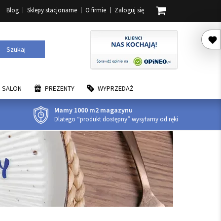
Blog
Sklepy stacjonarne
O firmie
Zaloguj się
Szukaj
SALON
PREZENTY
WYPRZEDAŻ
Mamy 1000 m2 magazynu
Dlatego “produkt dostępny” wysyłamy od ręki