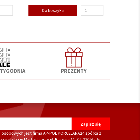
Do koszyka
 TYGODNIA
PREZENTY
 osobowych jest firma AP-POL PORCELANA24 spółka z
 siedzibą w Markach przy ul. Bukowa 11, 05-270 Marki.