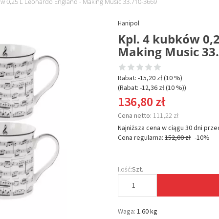
ów 0,25 L Leonardo England - Making Music 33.710-3669
Hanipol
Kpl. 4 kubków 0,
Making Music 33
Rabat: -
15,20 zł
(10 %)
(Rabat: -
12,36 zł
(10 %)
)
136,80 zł
Cena netto:
111,22 zł
Najniższa cena w ciągu 30 dni prze
Cena regularna:
152,00 zł
-10%
Ilość:
Szt.
Waga:
1.60 kg