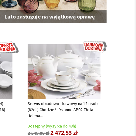
Lato zasługuje na wyjątkową oprawę
l)
Serwis obiadowo - kawowy na 12 osób
18)
(82el.) Chodzież - Yvonne AP02 Złota
Helena...
Dostępny (wysyłka do 48h)
2 472,53 zł
2 549,00 zł