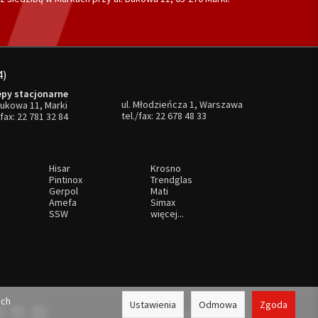
4)
epy stacjonarne
ul. Młodzieńcza 1, Warszawa
Bukowa 11, Marki
tel./fax:
22 678 48 33
/fax:
22 781 32 84
Hisar
Krosno
Pintinox
Trendglas
Gerpol
Mati
Amefa
Simax
SSW
więcej...
ych
Ustawienia
Odmowa
Zgoda
Sklep internetowy SOTE