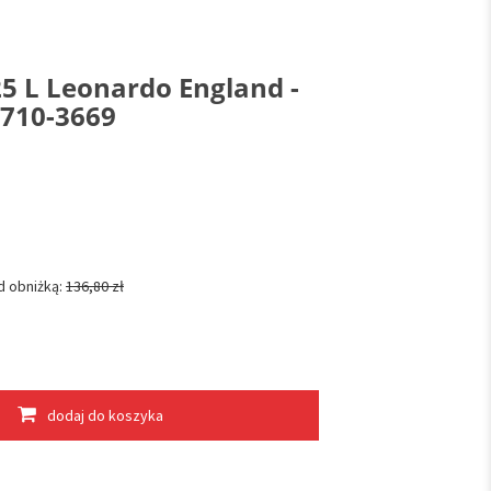
25 L Leonardo England -
.710-3669
d obniżką:
136,80 zł
dodaj do koszyka