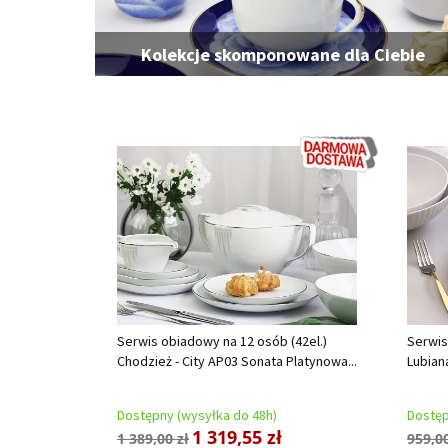
Kolekcje skomponowane dla Ciebie
Serwis obiadowy na 12 osób (42el.)
Serwis
Chodzież - City AP03 Sonata Platynowa...
Lubiana
Dostępny (wysyłka do 48h)
Dostęp
1 319,55 zł
1 389,00 zł
959,00