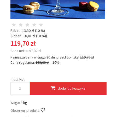
Rabat: -
13,30 zł
(10 %)
(Rabat: -
10,81 zł
(10 %)
)
119,70 zł
Cena netto:
97,32 zł
Najniższa cena w ciągu 30 dni przed obniżką:
119,70 zł
Cena regularna:
133,00 zł
-10%
Ilość:
Kpl.
dodaj do koszyka
Waga:
3 kg
Obserwuj produkt: