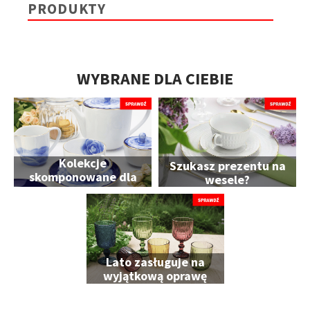
PRODUKTY
WYBRANE DLA CIEBIE
Kolekcje
Szukasz prezentu na
skomponowane dla
wesele?
Ciebie
Lato zasługuje na
wyjątkową oprawę