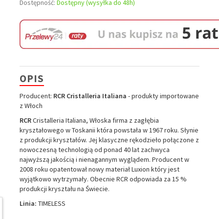
Dostępność:
Dostępny (wysyłka do 48h)
OPIS
Producent:
RCR
Cristalleria Italiana
- produkty importowane
z Włoch
RCR
Cristalleria Italiana, Włoska firma z zagłębia
kryształowego w Toskanii która powstała w 1967 roku. Słynie
z produkcji kryształów. Jej klasyczne rękodzieło połączone z
nowoczesną technologią od ponad 40 lat zachwyca
najwyższą jakością i nienagannym wyglądem. Producent w
2008 roku opatentował nowy materiał Luxion który jest
wyjątkowo wytrzymały. Obecnie RCR odpowiada za 15 %
produkcji kryształu na Świecie.
Linia:
TIMELESS
W ostatnich 7 dniach produktem interesują się
3
osoby.