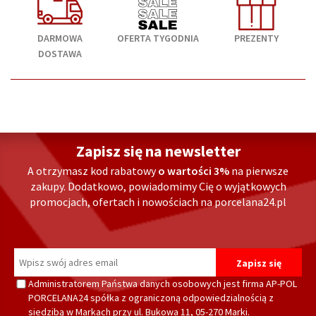
DARMOWA
OFERTA TYGODNIA
PREZENTY
DOSTAWA
Zapisz się na newsletter
A otrzymasz kod rabatowy
o wartości 3%
na pierwsze
zakupy. Dodatkowo, powiadomimy Cię o wyjątkowych
promocjach, ofertach i nowościach na porcelana24.pl
Administratorem Państwa danych osobowych jest firma AP-POL
PORCELANA24 spółka z ograniczoną odpowiedzialnością z
siedzibą w Markach przy ul. Bukowa 11, 05-270 Marki.