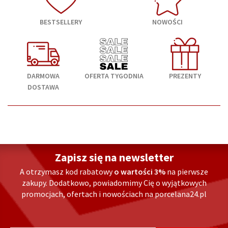
BESTSELLERY
NOWOŚCI
DARMOWA
OFERTA TYGODNIA
PREZENTY
DOSTAWA
Zapisz się na newsletter
A otrzymasz kod rabatowy
o wartości 3%
na pierwsze
zakupy. Dodatkowo, powiadomimy Cię o wyjątkowych
promocjach, ofertach i nowościach na porcelana24.pl