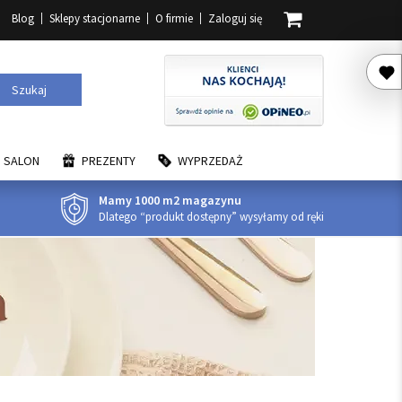
Blog
Sklepy stacjonarne
O firmie
Zaloguj się
Szukaj
SALON
PREZENTY
WYPRZEDAŻ
Mamy 1000 m2 magazynu
Dlatego “produkt dostępny” wysyłamy od ręki