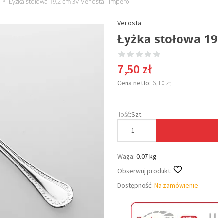
Łyżka stołowa 19,2 cm 3V Venosta - Impero
Venosta
Łyżka stołowa 19
7,50 zł
Cena netto:
6,10 zł
Ilość:
Szt.
Waga:
0.07 kg
Obserwuj produkt:
Dostępność:
Na zamówienie