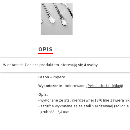
OPIS
Producent: 3V Venosta
W ostatnich 7 dniach produktem interesują się
4
osoby.
Produkt
–
do zmywarki
Fason
– Impero
Wykończenie
- polerowane
(Pełna oferta - kliknij)
Opis:
- wykonane ze stali nierdzewnej 18/0 (nie zawiera nik
- sztućce wykonane są ze stali nierdzewnej (solidnie
- grubość
- 1,8 mm