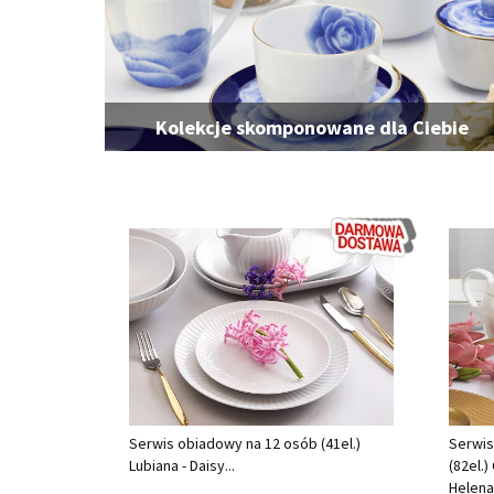
Kolekcje skomponowane dla Ciebie
Serwis obiadowy na 12 osób (41el.)
Serwis
Lubiana - Daisy...
(82el.
Helena.