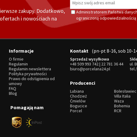
pierwsze zakupy. Dodatkowo,
Administratorem Państwa danych
fertach i nowościach na
ograniczoną odpowiedzialnością z
Informacje
Kontakt
(pn-pt 8-16, sob 10-1
O firmie
Sprzedaż wysyłkowa
Skl
Regulamin
+48 509 993 742
|
22 781 36 44
ul. 
Regulamin newslettera
biuro@porcelana24.pl
tel.
Polityka prywatności
Prawo do odstąpienia od
Producenci
umowy
FAQ
Lubiana
Bolesławiec
Blog
Chodzież
Villa Italia
Ćmielów
Waza
Bogucice
Bohemia
Pomagają nam
Porcel
RCR