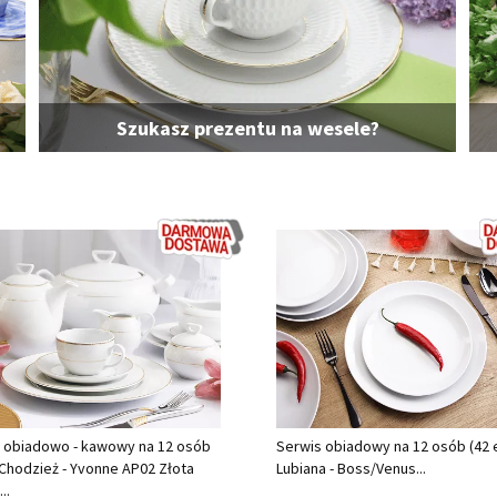
Szukasz prezentu na wesele?
 obiadowo - kawowy na 12 osób
Serwis obiadowy na 12 osób (42 e
) Chodzież - Yvonne AP02 Złota
Lubiana - Boss/Venus...
..