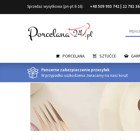
Sprzedaż wysyłkowa (pn-pt 8-16):
+48 509 993 742
|
22 781 36
Wyszuk
PORCELANA
SZTUĆCE
GARN
Pancerne zabezpieczenie przesyłek
W przypadku uszkodzenia zwracamy na nasz koszt