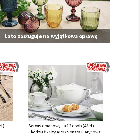
Lato zasługuje na wyjątkową oprawę
l.)
Serwis obiadowy na 12 osób (42el.)
Chodzież - City AP03 Sonata Platynowa...