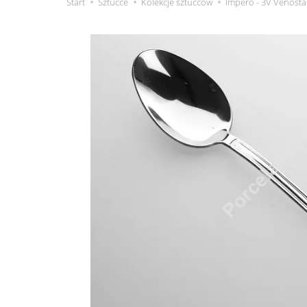
Start
Sztućce
Kolekcje sztućców
Impero - 3V Venosta