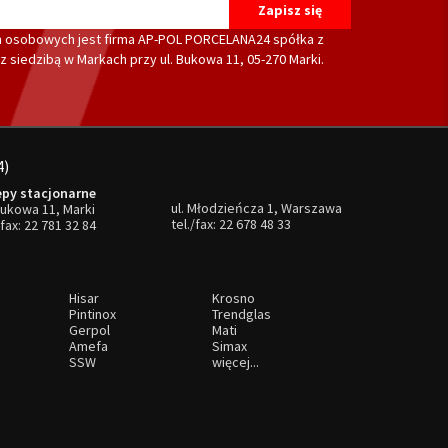
 osobowych jest firma AP-POL PORCELANA24 spółka z
 siedzibą w Markach przy ul. Bukowa 11, 05-270 Marki.
4)
epy stacjonarne
ul. Młodzieńcza 1, Warszawa
Bukowa 11, Marki
tel./fax:
22 678 48 33
/fax:
22 781 32 84
Hisar
Krosno
Pintinox
Trendglas
Gerpol
Mati
Amefa
Simax
SSW
więcej...