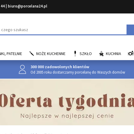
 44
|
biuro@porcelana24.pl
aj
KI, PATELNIE
NOŻE KUCHENNE
SZKŁO
KUCHNIA
300 000 zadowolonych klientów
Od 2005 roku dostarczamy porcelanę do Waszych domów