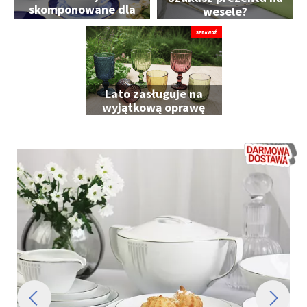
skomponowane dla
wesele?
Ciebie
Lato zasługuje na
wyjątkową oprawę