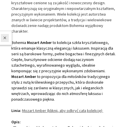
kryształowe cenione są za jakość i nowoczesny design.
Charakteryzują się oryginalnym i niepowtarzalnym kształtem,
precyzyjnym wykonaniem. Wiele kolekcji jest autorstwa
znanych w świecie projektantów, a tradycja i wielowiekowe
doświadczenie nadaję produktom Bohemia wyjątkowy
charakter.
W ostatnich 7 dniach produktem interesuje się
9
osób.
Bohemia
Mozart Amber
to kolekcja szkła kryształowego,
która emanuje klasyczną elegancją i luksusem. Inspiracją dla
serii są barokowe formy, pełne bogactwa i finezyjnych detali.
Ciepłe, bursztynowe odcienie dodają naczyniom
szlachetnego, wyrafinowanego wyglądu, idealnie
komponując się z precyzyjnie wykonanymi zdobieniami.
Mozart Amber
to propozycja dla miłośników tradycyjnego
stylu z nutą królewskiego przepychu, która doskonale
sprawdzi się zarówno w klasycznych, jak i eleganckich
wnętrzach, wprowadzając do nich atmosferę luksusu i
ponadczasowego piękna.
Linia:
Mozart Amber
(kliknij, aby odkryć całą kolekcję)
Opis: