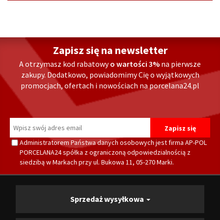
Zapisz się na newsletter
A otrzymasz kod rabatowy
o wartości 3%
na pierwsze
zakupy. Dodatkowo, powiadomimy Cię o wyjątkowych
promocjach, ofertach i nowościach na porcelana24.pl
Administratorem Państwa danych osobowych jest firma AP-POL
PORCELANA24 spółka z ograniczoną odpowiedzialnością z
siedzibą w Markach przy ul. Bukowa 11, 05-270 Marki.
Sprzedaż wysyłkowa