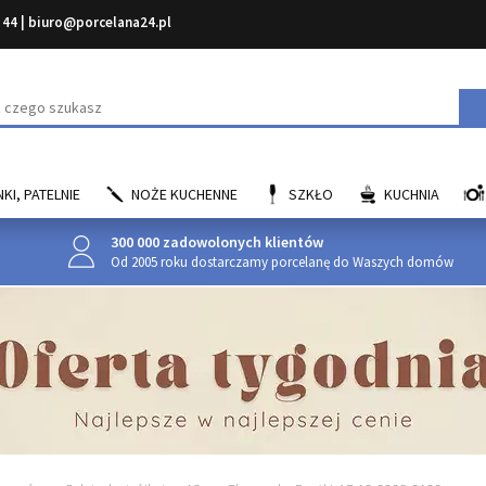
 44
|
biuro@porcelana24.pl
aj
KI, PATELNIE
NOŻE KUCHENNE
SZKŁO
KUCHNIA
300 000 zadowolonych klientów
Od 2005 roku dostarczamy porcelanę do Waszych domów