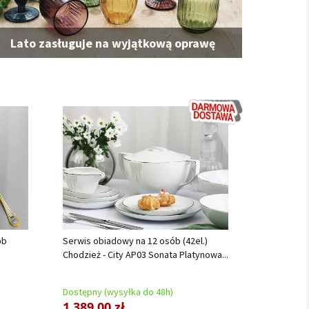
Lato zasługuje na wyjątkową oprawę
ób
Serwis obiadowy na 12 osób (42el.)
Chodzież - City AP03 Sonata Platynowa...
Dostępny (wysyłka do 48h)
1 389,00 zł