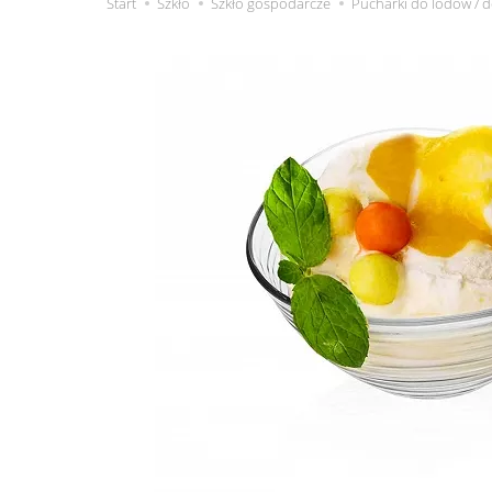
Start
Szkło
Szkło gospodarcze
Pucharki do lodów / 