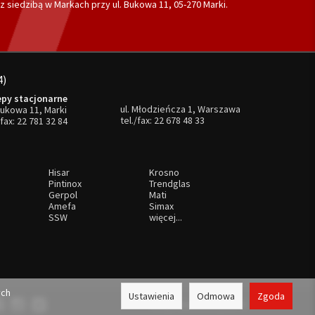
 siedzibą w Markach przy ul. Bukowa 11, 05-270 Marki.
4)
epy stacjonarne
ul. Młodzieńcza 1, Warszawa
Bukowa 11, Marki
tel./fax:
22 678 48 33
/fax:
22 781 32 84
Hisar
Krosno
Pintinox
Trendglas
Gerpol
Mati
Amefa
Simax
SSW
więcej...
ych
Ustawienia
Odmowa
Zgoda
Sklep internetowy SOTE