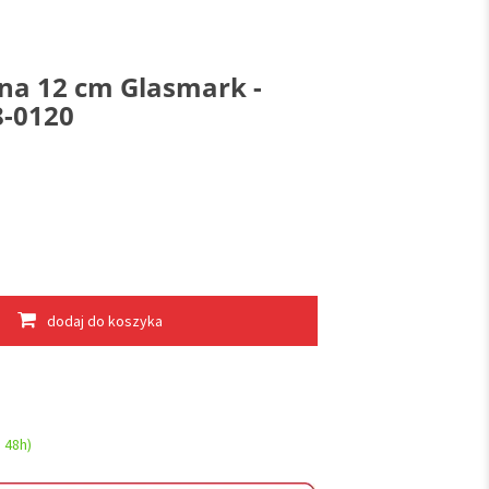
tna 12 cm Glasmark -
8-0120
dodaj do koszyka
 48h)