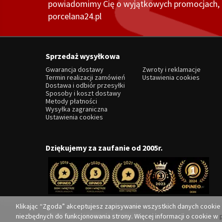
powiadomimy Cię o wyjątkowych promocjach, o
porcelana24.pl
Sprzedaż wysyłkowa
Gwarancja dostawy
Zwroty i reklamacje
Termin realizacji zamówień
Ustawienia cookies
Dostawa i odbiór przesyłki
Sposoby i koszt dostawy
Metody płatności
Wysyłka zagraniczna
Ustawienia cookies
Dziękujemy za zaufanie od 2005r.
Klikając “Zgoda” akceptujesz zapisywanie wszystkich danych cookie
Realizacja i opieka:
Convertis.pl
niezbędnych do funkcjonowania strony. Więcej informacji o cookie w