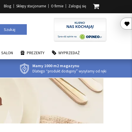
Blog
Sklepy stacjonarne
O firmie
Zaloguj się
Szukaj
SALON
PREZENTY
WYPRZEDAŻ
Mamy 1000 m2 magazynu
Dlatego “produkt dostępny” wysyłamy od ręki