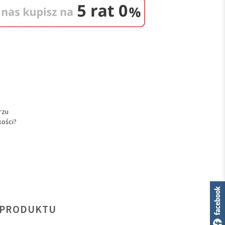
rzu
kości?
 PRODUKTU