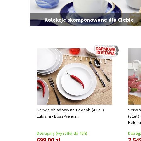
Kolekcje skomponowane dla Ciebie
Serwis obiadowy na 12 osób (42 el.)
Serwis
Lubiana - Boss/Venus...
(82el.
Helena.
Dostępny (wysyłka do 48h)
Dostęp
699,00 zł
2 549