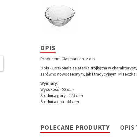
OPIS
Producent: Glasmark sp. z o.o.
W ostatnich 7 dniach produktem interesują się
3
osoby.
Opis
- Doskonała salaterka trójkątna w charakterys
zarówno nowoczesnym, jak i tradycyjnym. Miseczka n
Wymiary
:
Wysokość
- 55
mm
Średnica góry
- 115
mm
Średnica dna
- 45
mm
POLECANE PRODUKTY
OPIS