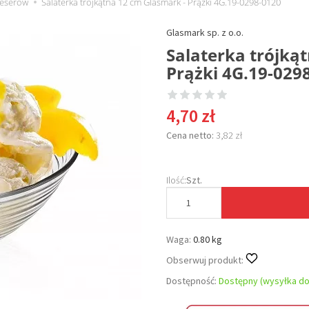
deserów
Salaterka trójkątna 12 cm Glasmark - Prążki 4G.19-0298-0120
Glasmark sp. z o.o.
Salaterka trójką
Prążki 4G.19-029
4,70 zł
Cena netto:
3,82 zł
Ilość:
Szt.
Waga:
0.80 kg
Obserwuj produkt:
Dostępność:
Dostępny (wysyłka do