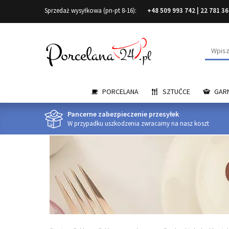
Sprzedaż wysyłkowa (pn-pt 8-16):
+48 509 993 742
|
22 781 36
Wyszuk
PORCELANA
SZTUĆCE
GARN
Pancerne zabezpieczenie przesyłek
W przypadku uszkodzenia zwracamy na nasz koszt