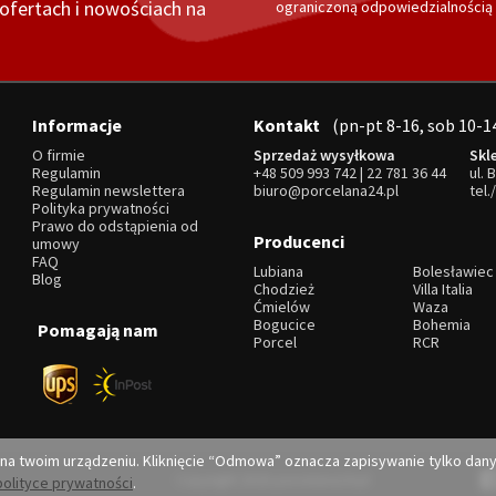
fertach i nowościach na
ograniczoną odpowiedzialnością z
Informacje
Kontakt
(pn-pt 8-16, sob 10-1
O firmie
Sprzedaż wysyłkowa
Skl
Regulamin
+48 509 993 742
|
22 781 36 44
ul. 
Regulamin newslettera
biuro@porcelana24.pl
tel.
Polityka prywatności
Prawo do odstąpienia od
Producenci
umowy
FAQ
Lubiana
Bolesławiec
Blog
Chodzież
Villa Italia
Ćmielów
Waza
Bogucice
Bohemia
Pomagają nam
Porcel
RCR
 na twoim urządzeniu. Kliknięcie “Odmowa” oznacza zapisywanie tylko dan
Copyright 2026 porcelana24.pl
polityce prywatności
.