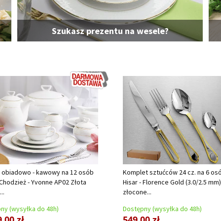
Szukasz prezentu na wesele?
 obiadowo - kawowy na 12 osób
Komplet sztućców 24 cz. na 6 os
) Chodzież - Yvonne AP02 Złota
Hisar - Florence Gold (3.0/2.5 mm)
..
złocone...
ny (wysyłka do 48h)
Dostępny (wysyłka do 48h)
,00 zł
549,00 zł