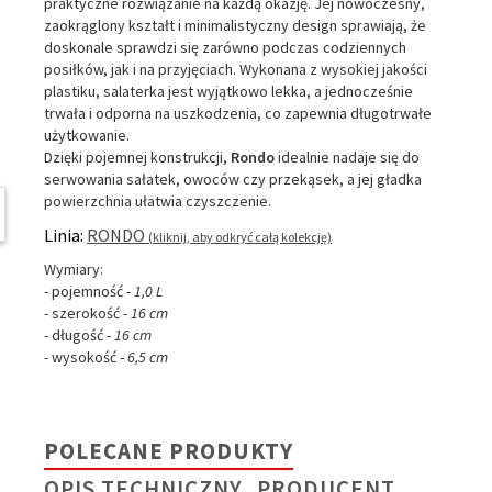
praktyczne rozwiązanie na każdą okazję. Jej nowoczesny,
zaokrąglony kształt i minimalistyczny design sprawiają, że
doskonale sprawdzi się zarówno podczas codziennych
posiłków, jak i na przyjęciach. Wykonana z wysokiej jakości
plastiku, salaterka jest wyjątkowo lekka, a jednocześnie
trwała i odporna na uszkodzenia, co zapewnia długotrwałe
użytkowanie.
Dzięki pojemnej konstrukcji,
Rondo
idealnie nadaje się do
serwowania sałatek, owoców czy przekąsek, a jej gładka
powierzchnia ułatwia czyszczenie.
W ostatnich 7 dniach produktem interesują się
3
osoby.
Linia:
RONDO
(kliknij, aby odkryć całą kolekcję)
Wymiary:
- pojemność -
1,0 L
- szerokość -
16 cm
- długość -
16 cm
- wysokość -
6,5 cm
POLECANE PRODUKTY
OPIS TECHNICZNY
PRODUCENT