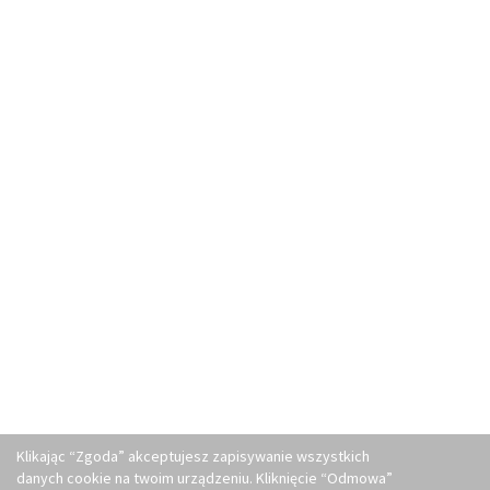
Klikając “Zgoda” akceptujesz zapisywanie wszystkich
danych cookie na twoim urządzeniu. Kliknięcie “Odmowa”