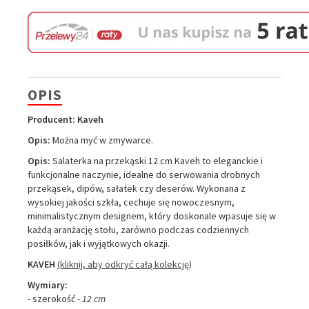
OPIS
Producent: Kaveh
Opis:
Można myć w zmywarce.
Opis:
Salaterka na przekąski 12 cm Kaveh to eleganckie i
funkcjonalne naczynie, idealne do serwowania drobnych
przekąsek, dipów, sałatek czy deserów. Wykonana z
wysokiej jakości szkła, cechuje się nowoczesnym,
minimalistycznym designem, który doskonale wpasuje się w
każdą aranżację stołu, zarówno podczas codziennych
posiłków, jak i wyjątkowych okazji.
KAVEH
(kliknij, aby odkryć całą kolekcję)
Wymiary:
- szerokość
- 12 cm