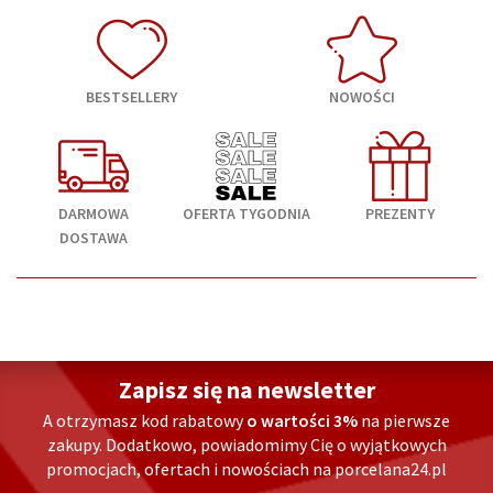
BESTSELLERY
NOWOŚCI
DARMOWA
OFERTA TYGODNIA
PREZENTY
DOSTAWA
Zapisz się na newsletter
A otrzymasz kod rabatowy
o wartości 3%
na pierwsze
zakupy. Dodatkowo, powiadomimy Cię o wyjątkowych
promocjach, ofertach i nowościach na porcelana24.pl