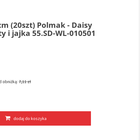
cm (20szt) Polmak - Daisy
ty i jajka 55.SD-WL-010501
d obniżką:
7,11 zł
dodaj do koszyka