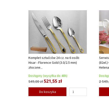
Komplet sztućców 24 cz. na 6 osób
Serwis
Hisar - Florence Gold (3.0/2.5 mm)
(82el.
złocone...
Helena.
Dostępny (wysyłka do 48h)
Dostęp
521,55 zł
549,00 zł
2 549,
Do koszyka