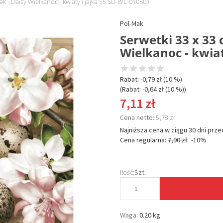
ak - Daisy Wielkanoc - kwiaty i jajka 55.SD-WL-010501
Pol-Mak
Serwetki 33 x 33 
Wielkanoc - kwia
Rabat: -
0,79 zł
(10 %)
(Rabat: -
0,64 zł
(10 %)
)
7,11 zł
Cena netto:
5,78 zł
Najniższa cena w ciągu 30 dni prze
Cena regularna:
7,90 zł
-10%
Ilość:
Szt.
Waga:
0.20 kg