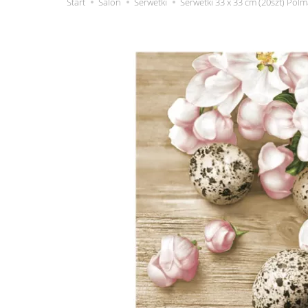
Start
Salon
Serwetki
Serwetki 33 x 33 cm (20szt) Polm