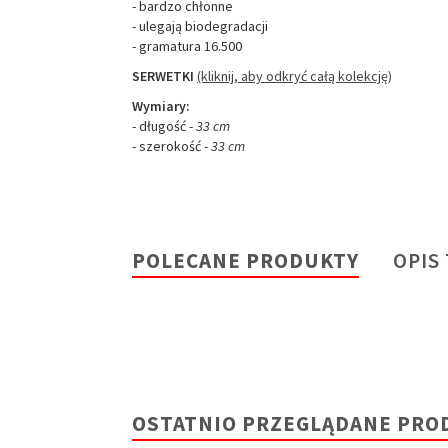
- bardzo chłonne
- ulegają biodegradacji
- gramatura 16.500
SERWETKI
(kliknij, aby odkryć całą kolekcję)
Wymiary:
- długość -
33 cm
- szerokość -
33 cm
POLECANE PRODUKTY
OPIS
OSTATNIO PRZEGLĄDANE PRO