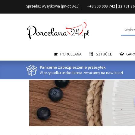
Sprzedaż wysyłkowa (pn-pt 8-16):
+48 509 993 742
|
22 781 36
Wyszuk
PORCELANA
SZTUĆCE
GARN
Pancerne zabezpieczenie przesyłek
W przypadku uszkodzenia zwracamy na nasz koszt