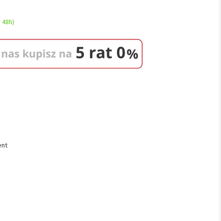
 48h)
ent