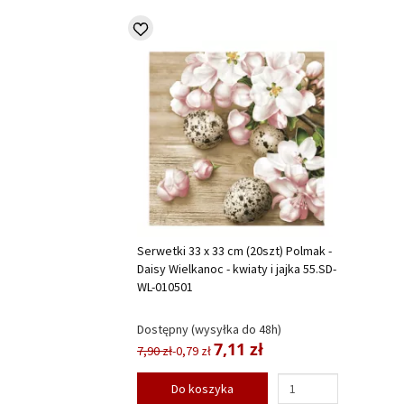
Serwetki 33 x 33 cm (20szt) Polmak -
Daisy Wielkanoc - kwiaty i jajka 55.SD-
WL-010501
Dostępny (wysyłka do 48h)
7,11 zł
7,90 zł
-0,79 zł
Do koszyka