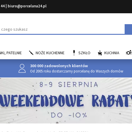
 44
|
biuro@porcelana24.pl
aj
KI, PATELNIE
NOŻE KUCHENNE
SZKŁO
KUCHNIA
300 000 zadowolonych klientów
Od 2005 roku dostarczamy porcelanę do Waszych domów