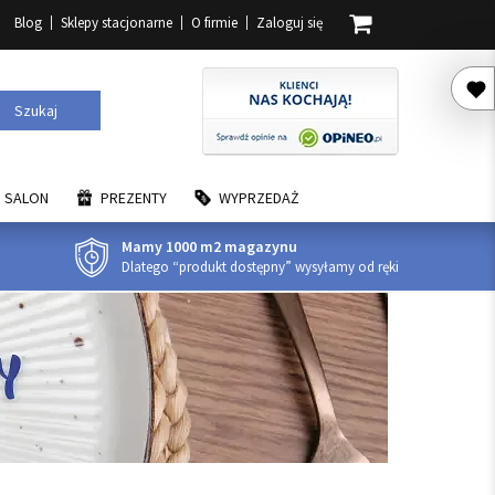
Blog
Sklepy stacjonarne
O firmie
Zaloguj się
Szukaj
SALON
PREZENTY
WYPRZEDAŻ
Mamy 1000 m2 magazynu
Dlatego “produkt dostępny” wysyłamy od ręki