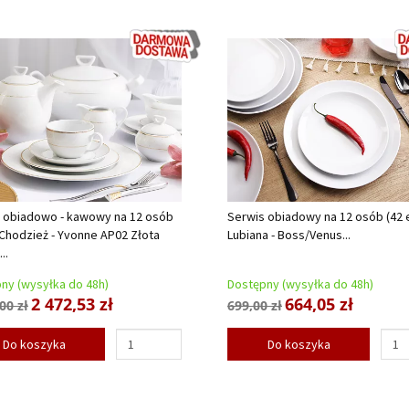
 obiadowo - kawowy na 12 osób
Serwis obiadowy na 12 osób (42 e
) Chodzież - Yvonne AP02 Złota
Lubiana - Boss/Venus...
..
ny (wysyłka do 48h)
Dostępny (wysyłka do 48h)
2 472,53 zł
664,05 zł
00 zł
699,00 zł
Do koszyka
Do koszyka