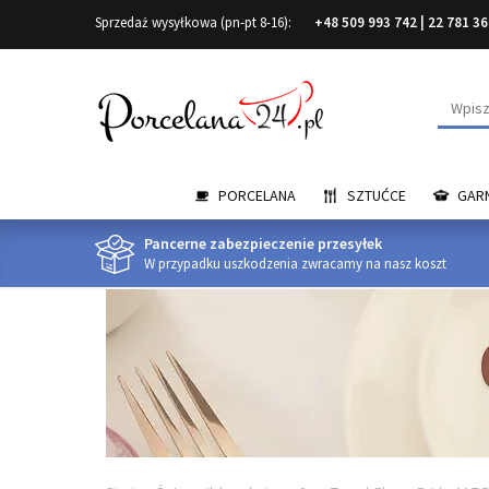
Sprzedaż wysyłkowa (pn-pt 8-16):
+48 509 993 742
|
22 781 36
Wyszuk
PORCELANA
SZTUĆCE
GARN
Pancerne zabezpieczenie przesyłek
W przypadku uszkodzenia zwracamy na nasz koszt