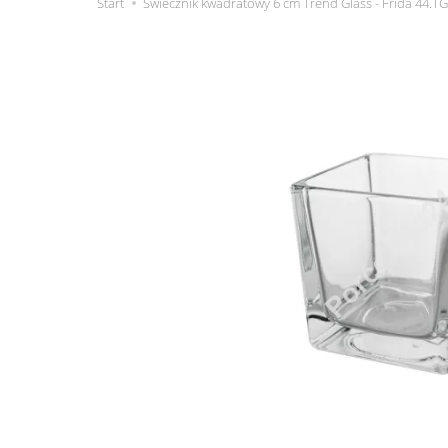
Start
Świecznik kwadratowy 6 cm Trend Glass - Frida 44.T