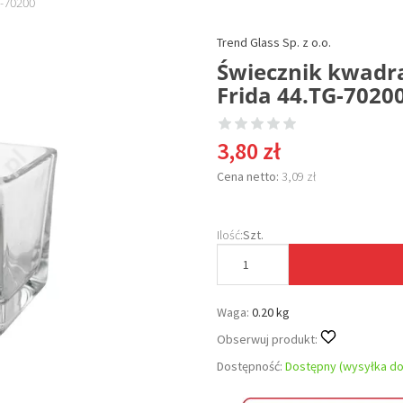
G-70200
Trend Glass Sp. z o.o.
Świecznik kwadra
Frida 44.TG-7020
3,80 zł
Cena netto:
3,09 zł
Ilość:
Szt.
Waga:
0.20 kg
Obserwuj produkt:
Dostępność:
Dostępny (wysyłka do