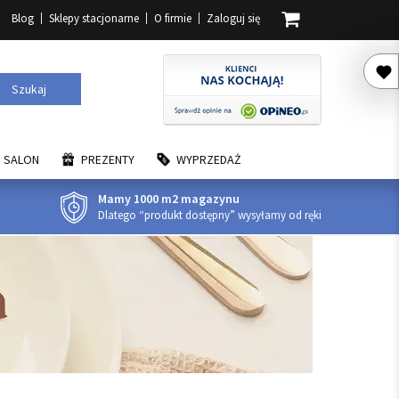
Blog
Sklepy stacjonarne
O firmie
Zaloguj się
Szukaj
SALON
PREZENTY
WYPRZEDAŻ
Mamy 1000 m2 magazynu
Dlatego “produkt dostępny” wysyłamy od ręki