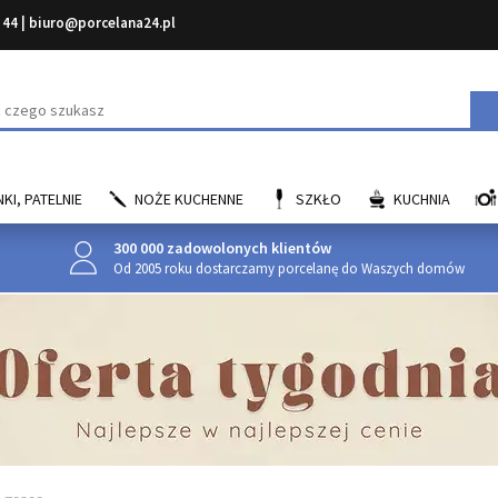
 44
|
biuro@porcelana24.pl
aj
KI, PATELNIE
NOŻE KUCHENNE
SZKŁO
KUCHNIA
300 000 zadowolonych klientów
Od 2005 roku dostarczamy porcelanę do Waszych domów