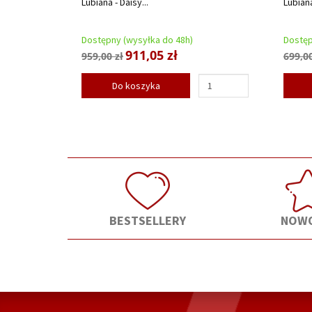
Lubiana - Daisy...
Lubian
Dostępny (wysyłka do 48h)
Dostęp
911,05 zł
959,00 zł
699,00
Do koszyka
BESTSELLERY
NOWO