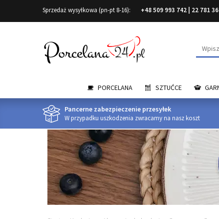
Sprzedaż wysyłkowa (pn-pt 8-16):
+48 509 993 742
|
22 781 36
Wyszuk
PORCELANA
SZTUĆCE
GARN
Pancerne zabezpieczenie przesyłek
W przypadku uszkodzenia zwracamy na nasz koszt