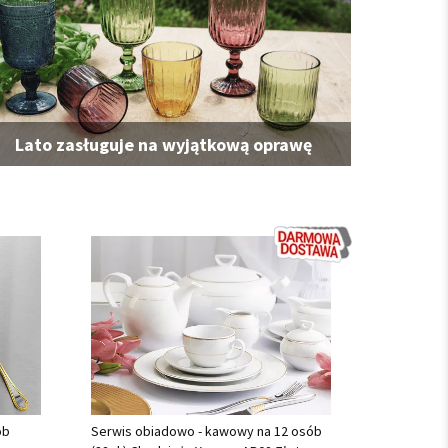
Lato zasługuje na wyjątkową oprawę
ób
Serwis obiadowo - kawowy na 12 osób