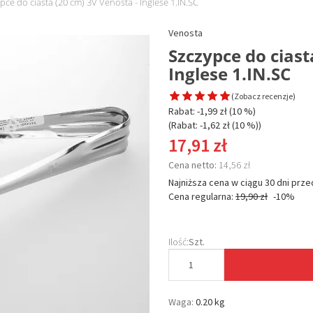
pce do ciasta (20 cm) 3V Venosta - Inglese 1.IN.SC
Venosta
Szczypce do ciast
Inglese 1.IN.SC
(
Zobacz recenzje
)
Rabat: -
1,99 zł
(10 %)
(Rabat: -
1,62 zł
(10 %)
)
17,91 zł
Cena netto:
14,56 zł
Najniższa cena w ciągu 30 dni prze
Cena regularna:
19,90 zł
-10%
Ilość:
Szt.
Waga:
0.20 kg