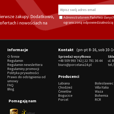
pierwsze zakupy. Dodatkowo,
Administratorem Państwa danych
fertach i nowościach na
ograniczoną odpowiedzialnością z
Informacje
Kontakt
(pn-pt 8-16, sob 10-1
O firmie
Sprzedaż wysyłkowa
Skl
Regulamin
+48 509 993 742
|
22 781 36 44
ul. 
Regulamin newslettera
biuro@porcelana24.pl
tel.
Regulaminy promocji
Polityka prywatności
Producenci
Prawo do odstąpienia od
umowy
Lubiana
Bolesławiec
FAQ
Chodzież
Villa Italia
Blog
Ćmielów
Waza
Bogucice
Bohemia
Porcel
RCR
Pomagają nam