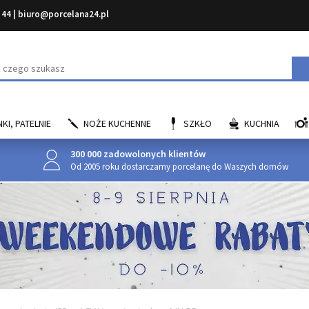
 44
|
biuro@porcelana24.pl
aj
KI, PATELNIE
NOŻE KUCHENNE
SZKŁO
KUCHNIA
300 000 zadowolonych klientów
Od 2005 roku dostarczamy porcelanę do Waszych domów