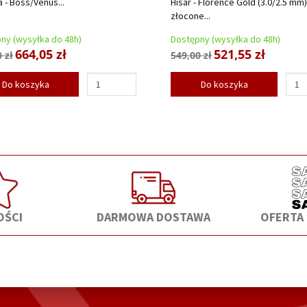
a - Boss/Venus...
Hisar - Florence Gold (3.0/2.5 mm)
złocone...
ny (wysyłka do 48h)
Dostępny (wysyłka do 48h)
664,05 zł
521,55 zł
 zł
549,00 zł
Do koszyka
Do koszyka
ŚCI
DARMOWA DOSTAWA
OFERTA