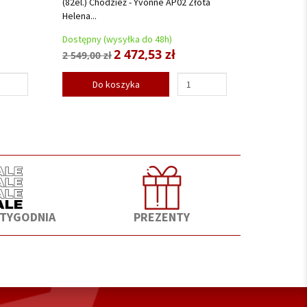
(82el.) Chodzież - Yvonne AP02 Złota
Helena...
Dostępny (wysyłka do 48h)
2 472,53 zł
2 549,00 zł
Do koszyka
 TYGODNIA
PREZENTY