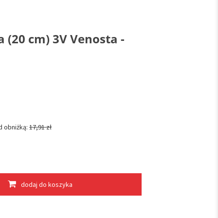
a (20 cm) 3V Venosta -
d obniżką:
17,91 zł
dodaj do koszyka