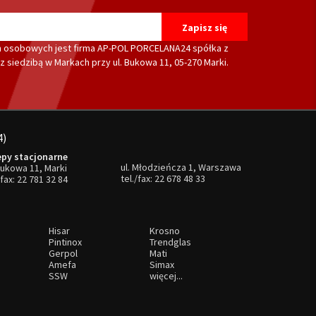
 osobowych jest firma AP-POL PORCELANA24 spółka z
 siedzibą w Markach przy ul. Bukowa 11, 05-270 Marki.
4)
epy stacjonarne
ul. Młodzieńcza 1, Warszawa
Bukowa 11, Marki
tel./fax:
22 678 48 33
/fax:
22 781 32 84
Hisar
Krosno
Pintinox
Trendglas
Gerpol
Mati
Amefa
Simax
SSW
więcej...