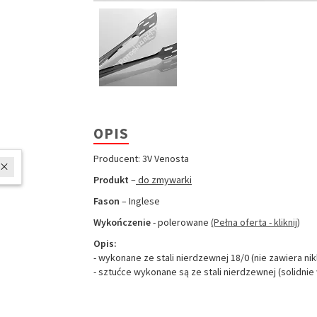
OPIS
Producent: 3V Venosta
W ostatnich 7 dniach produktem interesuje się
5
osób.
Produkt
–
do zmywarki
Fason
– Inglese
Wykończenie
- polerowane
(Pełna oferta - kliknij)
Opis:
- wykonane ze stali nierdzewnej 18/0 (nie zawiera nik
- sztućce wykonane są ze stali nierdzewnej (solidnie