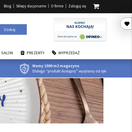
Blog
Sklepy stacjonarne
O firmie
Zaloguj się
Szukaj
SALON
PREZENTY
WYPRZEDAŻ
Mamy 1000 m2 magazynu
Dlatego “produkt dostępny” wysyłamy od ręki