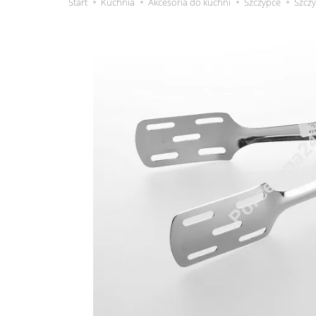
Start
Kuchnia
Akcesoria do kuchni
Szczypce
Szczy