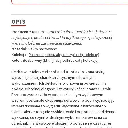
OPIS
Producent:
Duralex -
Francuska firma Duralex jest jednym z
największych producentów szkła użytkowego o podwyższonej
wytrzymałości na zarysowania i uderzenia.
Materiał:
Szkło hartowane
Kolekcja:
Picardie
(kliknij, aby odkryć całą kolekcję)
Kolor:
Bezbarwny
(kliknij, aby odkryć całą kolekcję)
Bezbarwne talerze
Picardie
od
Duralex
to ikona stylu,
wyróżniająca się charakterystycznym falowanym
wykończeniem. Ich delikatnie profilowana powierzchnia
dodaje subtelnej elegancji i tekstury każdej aranżacji stołu.
Przezroczyste szkło w połączeniu z tym wyjątkowym
wzorem doskonale eksponuje serwowane potrawy, nadając
im wyrafinowanego wyglądu. Wykonane z hartowanego
szkła, talerze te są niezwykle trwałe i odporne na codzienne
wyzwania, co czyni je idealnym wyborem zarówno na co
dzień, jak i na wyjątkowe okazje. To połączenie klasycznej