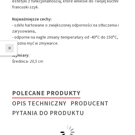
estetyki z funkcjonalnością, które wniesie do Twojej kuchni
francuski szyk.
Najważniejsze cechy:
- szkło hartowane o zwiększonej odporności na stłuczenia i
zarysowania,
- odporne na nagłe zmiany temperatury od -40°C do 150°C,
- można myć w zmywarce.
W ostatnich 7 dniach produktem interesują się
4
osoby.
Wymiary:
Średnica-
20,5 cm
POLECANE PRODUKTY
OPIS TECHNICZNY
PRODUCENT
PYTANIA DO PRODUKTU