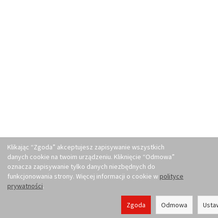
Klikając “Zgoda” akceptujesz zapisywanie wszystkich
danych cookie na twoim urządzeniu. Kliknięcie “Odmowa”
oznacza zapisywanie tylko danych niezbędnych do
funkcjonowania strony. Więcej informacji o cookie w
polityce
prywatności
.
Zgoda
Odmowa
Usta