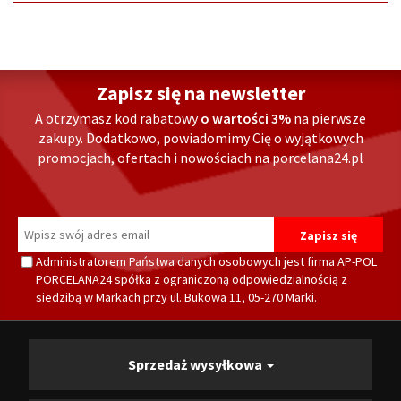
Zapisz się na newsletter
A otrzymasz kod rabatowy
o wartości 3%
na pierwsze
zakupy. Dodatkowo, powiadomimy Cię o wyjątkowych
promocjach, ofertach i nowościach na porcelana24.pl
Administratorem Państwa danych osobowych jest firma AP-POL
PORCELANA24 spółka z ograniczoną odpowiedzialnością z
siedzibą w Markach przy ul. Bukowa 11, 05-270 Marki.
Sprzedaż wysyłkowa