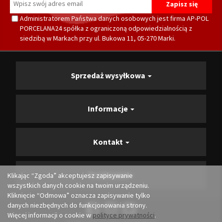
Administratorem Państwa danych osobowych jest firma AP-POL
PORCELANA24 spółka z ograniczoną odpowiedzialnością z
siedzibą w Markach przy ul. Bukowa 11, 05-270 Marki.
Sprzedaż wysyłkowa
Informacje
Kontakt
Producenci
Klikając “Zgoda” akceptujesz zapisywanie
wszystkich danych cookie na twoim urządzeniu.
Kliknięcie “Odmowa” oznacza zapisywanie tylko
danych niezbędnych do funkcjonowania strony.
Więcej informacji o cookie w
polityce prywatności
.