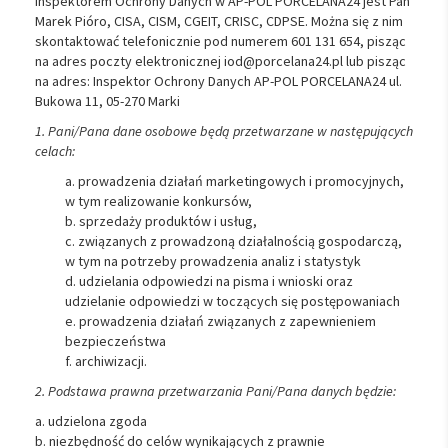
Inspektorem Ochrony Danych w AP-POL PORCELANA24 jest Pan
Marek Pióro, CISA, CISM, CGEIT, CRISC, CDPSE. Można się z nim
skontaktować telefonicznie pod numerem 601 131 654, pisząc
na adres poczty elektronicznej iod@porcelana24.pl lub pisząc
na adres: Inspektor Ochrony Danych AP-POL PORCELANA24 ul.
Bukowa 11, 05-270 Marki
1. Pani/Pana dane osobowe będą przetwarzane w następujących
celach:
a. prowadzenia działań marketingowych i promocyjnych,
w tym realizowanie konkursów,
b. sprzedaży produktów i usług,
c. związanych z prowadzoną działalnością gospodarczą,
w tym na potrzeby prowadzenia analiz i statystyk
d. udzielania odpowiedzi na pisma i wnioski oraz
udzielanie odpowiedzi w toczących się postępowaniach
e. prowadzenia działań związanych z zapewnieniem
bezpieczeństwa
f. archiwizacji.
2. Podstawa prawna przetwarzania Pani/Pana danych będzie:
a. udzielona zgoda
b. niezbędność do celów wynikających z prawnie