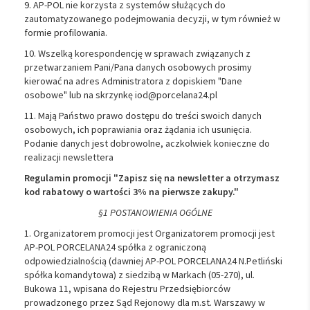
9. AP-POL nie korzysta z systemów służących do
zautomatyzowanego podejmowania decyzji, w tym również w
formie profilowania.
10. Wszelką korespondencję w sprawach związanych z
przetwarzaniem Pani/Pana danych osobowych prosimy
kierować na adres Administratora z dopiskiem "Dane
osobowe" lub na skrzynkę iod@porcelana24.pl
11. Mają Państwo prawo dostępu do treści swoich danych
osobowych, ich poprawiania oraz żądania ich usunięcia.
Podanie danych jest dobrowolne, aczkolwiek konieczne do
realizacji newslettera
Regulamin promocji "Zapisz się na newsletter a otrzymasz
kod rabatowy o wartości 3% na pierwsze zakupy."
§1 POSTANOWIENIA OGÓLNE
1. Organizatorem promocji jest Organizatorem promocji jest
AP-POL PORCELANA24 spółka z ograniczoną
odpowiedzialnością (dawniej AP-POL PORCELANA24 N.Petliński
spółka komandytowa) z siedzibą w Markach (05-270), ul.
Bukowa 11, wpisana do Rejestru Przedsiębiorców
prowadzonego przez Sąd Rejonowy dla m.st. Warszawy w