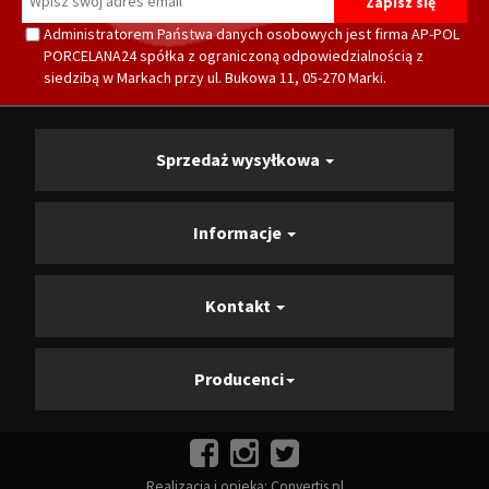
Administratorem Państwa danych osobowych jest firma AP-POL
PORCELANA24 spółka z ograniczoną odpowiedzialnością z
siedzibą w Markach przy ul. Bukowa 11, 05-270 Marki.
Sprzedaż wysyłkowa
Informacje
Kontakt
Producenci
Realizacja i opieka:
Convertis.pl